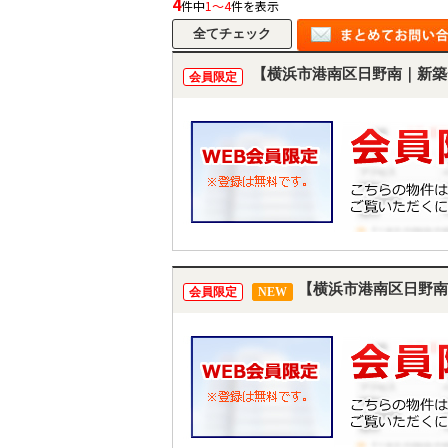
4
件中
1～4
件を表示
【横浜市港南区日野南｜新築
会員限定
【横浜市港南区日野南
会員限定
NEW