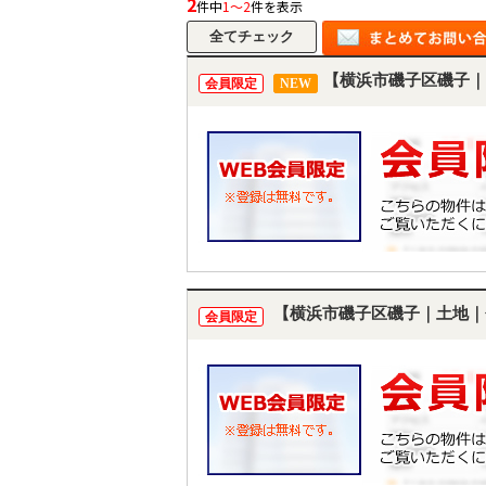
2
件中
1～2
件を表示
【横浜市磯子区磯子｜
会員限定
NEW
【横浜市磯子区磯子｜土地｜
会員限定