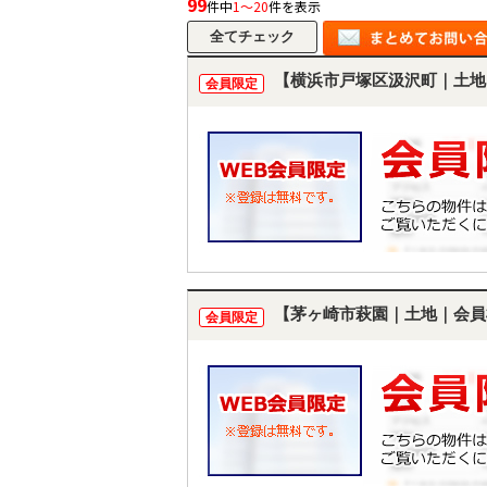
99
件中
1～20
件を表示
【横浜市戸塚区汲沢町｜土地
会員限定
【茅ヶ崎市萩園｜土地｜会員
会員限定