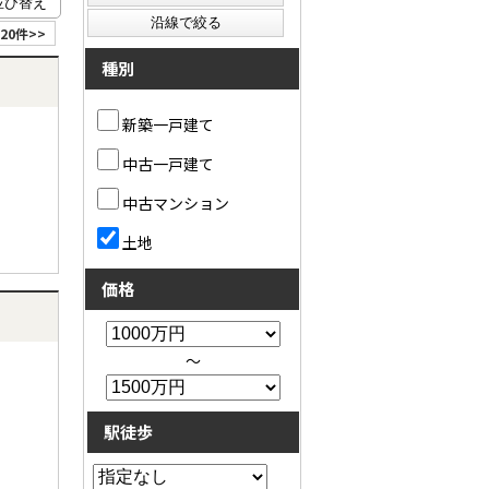
20件>>
種別
新築一戸建て
中古一戸建て
中古マンション
土地
価格
～
駅徒歩