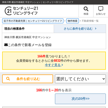
神奈川県 横浜市港南区 中古マンション｜センチュリー21リビングライフ
検索
お知らせ
逗子市の不動産売買｜センチュリー21リビングライフ
>
物件検索
>
不動産情報一覧
現在の検索条件
さらに条件を絞り込む
神奈川県 横浜市港南区 中古マンション
この条件で新着メールを登録
166件
見つかりました！
会員登録をするとさらに全
8832
件の中から探せます。
今すぐ見る
条件を絞り込む
166
1～20
件中
件を表示
次の20件>>