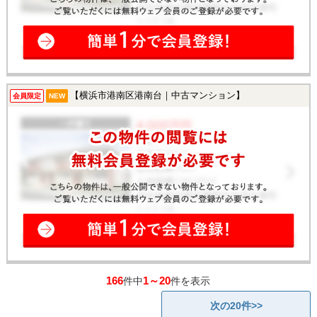
【横浜市港南区港南台｜中古マンション】
会員限定
NEW
166
1～20
件中
件を表示
次の20件>>