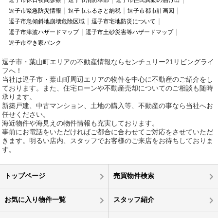
逗子市休日夜間診療
逗子市消防本部
逗子市住民異動の届け出
逗子市緊急防災情報
逗子市ふるさと納税
逗子市都市計画図
逗子市急傾斜地崩壊危険区域
逗子市宅地防災について
逗子市津波ハザードマップ
逗子市土砂災害等ハザードマップ
逗子市空き家バンク
逗子市・葉山町エリアの不動産情報ならセンチュリー21リビングライ
フへ！
当社は逗子市・葉山町周辺エリアの物件を中心に不動産のご紹介をし
ております。また、住宅ローンや不動産売却についてのご相談も随時
承ります。
新築戸建、中古マンション、土地の購入等、不動産の事なら当社へお
任せください。
海近物件や海見えの物件情報も充実しております。
事前にお電話をいただければご都合に合わせてご対応をさせていただ
きます。明るい店内、スタッフでお客様のご来店をお待ちしておりま
す。
トップページ
売買物件検索
お気に入り物件一覧
スタッフ紹介