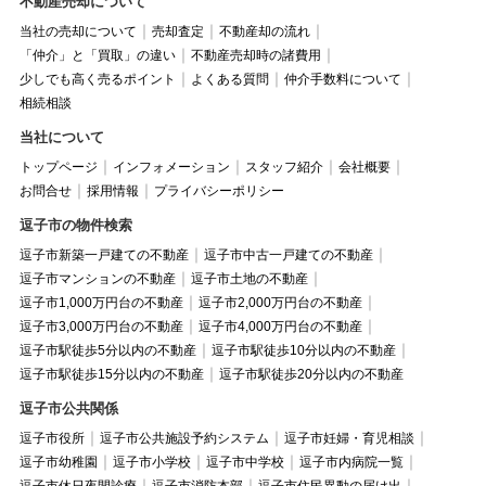
不動産売却について
当社の売却について
売却査定
不動産却の流れ
「仲介」と「買取」の違い
不動産売却時の諸費用
少しでも高く売るポイント
よくある質問
仲介手数料について
相続相談
当社について
トップページ
インフォメーション
スタッフ紹介
会社概要
お問合せ
採用情報
プライバシーポリシー
逗子市の物件検索
逗子市新築一戸建ての不動産
逗子市中古一戸建ての不動産
逗子市マンションの不動産
逗子市土地の不動産
逗子市1,000万円台の不動産
逗子市2,000万円台の不動産
逗子市3,000万円台の不動産
逗子市4,000万円台の不動産
逗子市駅徒歩5分以内の不動産
逗子市駅徒歩10分以内の不動産
逗子市駅徒歩15分以内の不動産
逗子市駅徒歩20分以内の不動産
逗子市公共関係
逗子市役所
逗子市公共施設予約システム
逗子市妊婦・育児相談
逗子市幼稚園
逗子市小学校
逗子市中学校
逗子市内病院一覧