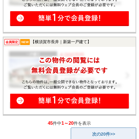
【横須賀市長井｜新築一戸建て】
会員限定
NEW
45
1～20
件中
件を表示
次の20件>>