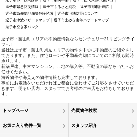
逗子市休日夜間診療
逗子市消防本部
逗子市住民異動の届け出
逗子市緊急防災情報
逗子市ふるさと納税
逗子市都市計画図
逗子市急傾斜地崩壊危険区域
逗子市宅地防災について
逗子市津波ハザードマップ
逗子市土砂災害等ハザードマップ
逗子市空き家バンク
逗子市・葉山町エリアの不動産情報ならセンチュリー21リビングライ
フへ！
当社は逗子市・葉山町周辺エリアの物件を中心に不動産のご紹介をし
ております。また、住宅ローンや不動産売却についてのご相談も随時
承ります。
新築戸建、中古マンション、土地の購入等、不動産の事なら当社へお
任せください。
海近物件や海見えの物件情報も充実しております。
事前にお電話をいただければご都合に合わせてご対応をさせていただ
きます。明るい店内、スタッフでお客様のご来店をお待ちしておりま
す。
トップページ
売買物件検索
お気に入り物件一覧
スタッフ紹介