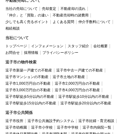
不動産売却について
当社の売却について
売却査定
不動産却の流れ
「仲介」と「買取」の違い
不動産売却時の諸費用
少しでも高く売るポイント
よくある質問
仲介手数料について
相続相談
当社について
トップページ
インフォメーション
スタッフ紹介
会社概要
お問合せ
採用情報
プライバシーポリシー
逗子市の物件検索
逗子市新築一戸建ての不動産
逗子市中古一戸建ての不動産
逗子市マンションの不動産
逗子市土地の不動産
逗子市1,000万円台の不動産
逗子市2,000万円台の不動産
逗子市3,000万円台の不動産
逗子市4,000万円台の不動産
逗子市駅徒歩5分以内の不動産
逗子市駅徒歩10分以内の不動産
逗子市駅徒歩15分以内の不動産
逗子市駅徒歩20分以内の不動産
逗子市公共関係
逗子市役所
逗子市公共施設予約システム
逗子市妊婦・育児相談
逗子市幼稚園
逗子市小学校
逗子市中学校
逗子市内病院一覧