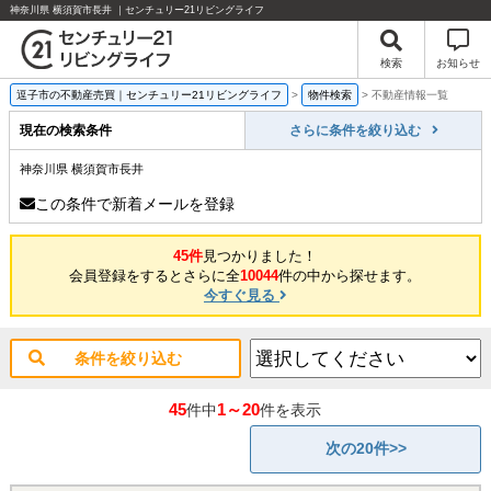
神奈川県 横須賀市長井 ｜センチュリー21リビングライフ
検索
お知らせ
逗子市の不動産売買｜センチュリー21リビングライフ
>
物件検索
>
不動産情報一覧
現在の検索条件
さらに条件を絞り込む
神奈川県 横須賀市長井
この条件で新着メールを登録
45件
見つかりました！
会員登録をするとさらに全
10044
件の中から探せます。
今すぐ見る
条件を絞り込む
45
1～20
件中
件を表示
次の20件>>