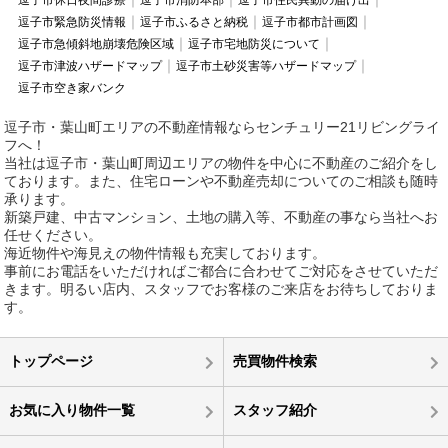
逗子市休日夜間診療
逗子市消防本部
逗子市住民異動の届け出
逗子市緊急防災情報
逗子市ふるさと納税
逗子市都市計画図
逗子市急傾斜地崩壊危険区域
逗子市宅地防災について
逗子市津波ハザードマップ
逗子市土砂災害等ハザードマップ
逗子市空き家バンク
逗子市・葉山町エリアの不動産情報ならセンチュリー21リビングライ
フへ！
当社は逗子市・葉山町周辺エリアの物件を中心に不動産のご紹介をし
ております。また、住宅ローンや不動産売却についてのご相談も随時
承ります。
新築戸建、中古マンション、土地の購入等、不動産の事なら当社へお
任せください。
海近物件や海見えの物件情報も充実しております。
事前にお電話をいただければご都合に合わせてご対応をさせていただ
きます。明るい店内、スタッフでお客様のご来店をお待ちしておりま
す。
トップページ
売買物件検索
お気に入り物件一覧
スタッフ紹介