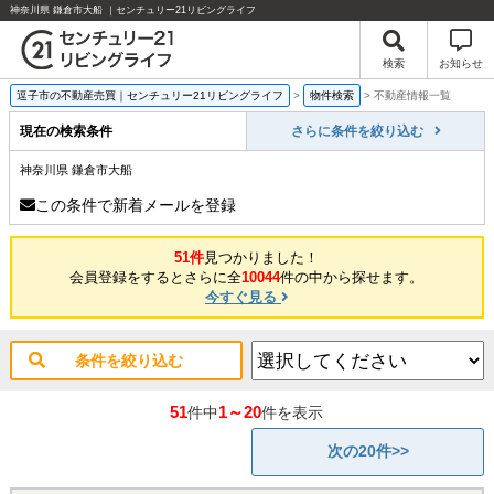
神奈川県 鎌倉市大船 ｜センチュリー21リビングライフ
検索
お知らせ
逗子市の不動産売買｜センチュリー21リビングライフ
>
物件検索
>
不動産情報一覧
現在の検索条件
さらに条件を絞り込む
神奈川県 鎌倉市大船
この条件で新着メールを登録
51件
見つかりました！
会員登録をするとさらに全
10044
件の中から探せます。
今すぐ見る
条件を絞り込む
51
1～20
件中
件を表示
次の20件>>