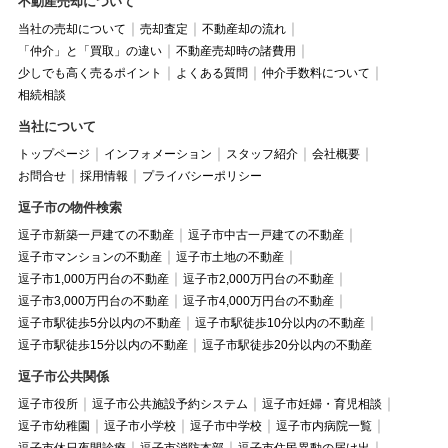
不動産売却について
当社の売却について
売却査定
不動産却の流れ
「仲介」と「買取」の違い
不動産売却時の諸費用
少しでも高く売るポイント
よくある質問
仲介手数料について
相続相談
当社について
トップページ
インフォメーション
スタッフ紹介
会社概要
お問合せ
採用情報
プライバシーポリシー
逗子市の物件検索
逗子市新築一戸建ての不動産
逗子市中古一戸建ての不動産
逗子市マンションの不動産
逗子市土地の不動産
逗子市1,000万円台の不動産
逗子市2,000万円台の不動産
逗子市3,000万円台の不動産
逗子市4,000万円台の不動産
逗子市駅徒歩5分以内の不動産
逗子市駅徒歩10分以内の不動産
逗子市駅徒歩15分以内の不動産
逗子市駅徒歩20分以内の不動産
逗子市公共関係
逗子市役所
逗子市公共施設予約システム
逗子市妊婦・育児相談
逗子市幼稚園
逗子市小学校
逗子市中学校
逗子市内病院一覧