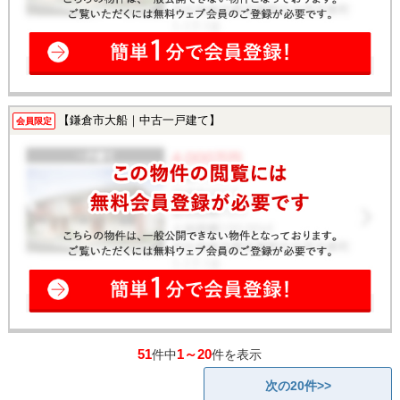
【鎌倉市大船｜中古一戸建て】
会員限定
51
1～20
件中
件を表示
次の20件>>