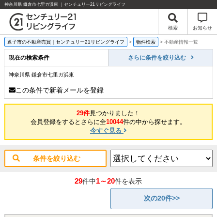
神奈川県 鎌倉市七里ガ浜東 ｜センチュリー21リビングライフ
検索
お知らせ
逗子市の不動産売買｜センチュリー21リビングライフ
>
物件検索
>
不動産情報一覧
現在の検索条件
さらに条件を絞り込む
神奈川県 鎌倉市七里ガ浜東
この条件で新着メールを登録
29件
見つかりました！
会員登録をするとさらに全
10044
件の中から探せます。
今すぐ見る
条件を絞り込む
29
1～20
件中
件を表示
次の20件>>