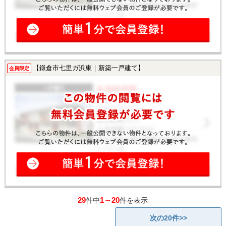
【鎌倉市七里ガ浜東｜新築一戸建て】
会員限定
29
1～20
件中
件を表示
次の20件>>