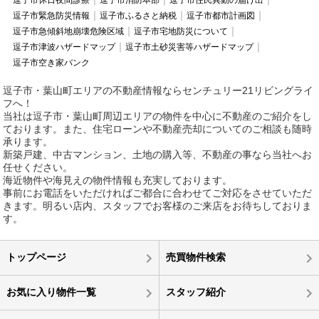
逗子市休日夜間診療
逗子市消防本部
逗子市住民異動の届け出
逗子市緊急防災情報
逗子市ふるさと納税
逗子市都市計画図
逗子市急傾斜地崩壊危険区域
逗子市宅地防災について
逗子市津波ハザードマップ
逗子市土砂災害等ハザードマップ
逗子市空き家バンク
逗子市・葉山町エリアの不動産情報ならセンチュリー21リビングライ
フへ！
当社は逗子市・葉山町周辺エリアの物件を中心に不動産のご紹介をし
ております。また、住宅ローンや不動産売却についてのご相談も随時
承ります。
新築戸建、中古マンション、土地の購入等、不動産の事なら当社へお
任せください。
海近物件や海見えの物件情報も充実しております。
事前にお電話をいただければご都合に合わせてご対応をさせていただ
きます。明るい店内、スタッフでお客様のご来店をお待ちしておりま
す。
トップページ
売買物件検索
お気に入り物件一覧
スタッフ紹介