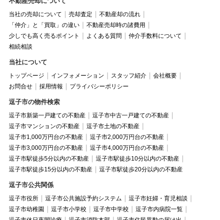
不動産売却について
当社の売却について
売却査定
不動産却の流れ
「仲介」と「買取」の違い
不動産売却時の諸費用
少しでも高く売るポイント
よくある質問
仲介手数料について
相続相談
当社について
トップページ
インフォメーション
スタッフ紹介
会社概要
お問合せ
採用情報
プライバシーポリシー
逗子市の物件検索
逗子市新築一戸建ての不動産
逗子市中古一戸建ての不動産
逗子市マンションの不動産
逗子市土地の不動産
逗子市1,000万円台の不動産
逗子市2,000万円台の不動産
逗子市3,000万円台の不動産
逗子市4,000万円台の不動産
逗子市駅徒歩5分以内の不動産
逗子市駅徒歩10分以内の不動産
逗子市駅徒歩15分以内の不動産
逗子市駅徒歩20分以内の不動産
逗子市公共関係
逗子市役所
逗子市公共施設予約システム
逗子市妊婦・育児相談
逗子市幼稚園
逗子市小学校
逗子市中学校
逗子市内病院一覧