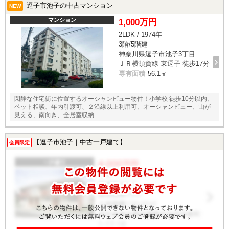
逗子市池子の中古マンション
NEW
マンション
1,000万円
2LDK / 1974年
3階/5階建
神奈川県逗子市池子3丁目
ＪＲ横須賀線 東逗子 徒歩17分
専有面積
56.1㎡
閑静な住宅街に位置するオーシャンビュー物件！小学校 徒歩10分以内、
ペット相談、年内引渡可、２沿線以上利用可、オーシャンビュー、山が
見える、南向き、全居室収納
【逗子市池子｜中古一戸建て】
会員限定