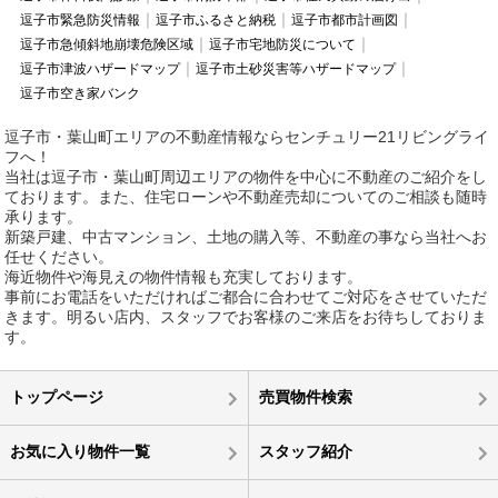
逗子市緊急防災情報
逗子市ふるさと納税
逗子市都市計画図
逗子市急傾斜地崩壊危険区域
逗子市宅地防災について
逗子市津波ハザードマップ
逗子市土砂災害等ハザードマップ
逗子市空き家バンク
逗子市・葉山町エリアの不動産情報ならセンチュリー21リビングライ
フへ！
当社は逗子市・葉山町周辺エリアの物件を中心に不動産のご紹介をし
ております。また、住宅ローンや不動産売却についてのご相談も随時
承ります。
新築戸建、中古マンション、土地の購入等、不動産の事なら当社へお
任せください。
海近物件や海見えの物件情報も充実しております。
事前にお電話をいただければご都合に合わせてご対応をさせていただ
きます。明るい店内、スタッフでお客様のご来店をお待ちしておりま
す。
トップページ
売買物件検索
お気に入り物件一覧
スタッフ紹介