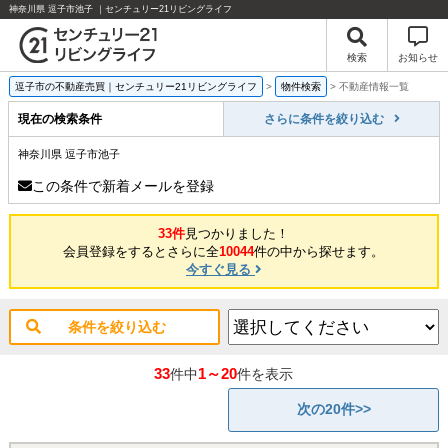
神奈川県 逗子市池子 ｜センチュリー21リビングライフ
検索
お知らせ
逗子市の不動産売買｜センチュリー21リビングライフ
>
物件検索
>
不動産情報一覧
現在の検索条件
さらに条件を絞り込む
神奈川県 逗子市池子
この条件で新着メールを登録
33件
見つかりました！
会員登録をするとさらに全
10044
件の中から探せます。
今すぐ見る
条件を絞り込む
33
1～20
件中
件を表示
次の20件>>