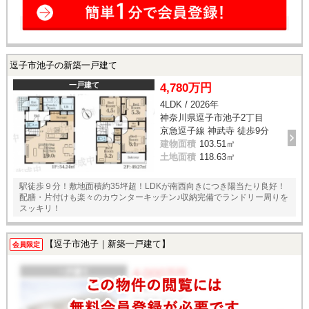
逗子市池子の新築一戸建て
一戸建て
4,780万円
4LDK / 2026年
神奈川県逗子市池子2丁目
京急逗子線 神武寺 徒歩9分
建物面積
103.51㎡
土地面積
118.63㎡
駅徒歩９分！敷地面積約35坪超！LDKが南西向きにつき陽当たり良好！
配膳・片付けも楽々のカウンターキッチン♪収納完備でランドリー周りを
スッキリ！
【逗子市池子｜新築一戸建て】
会員限定