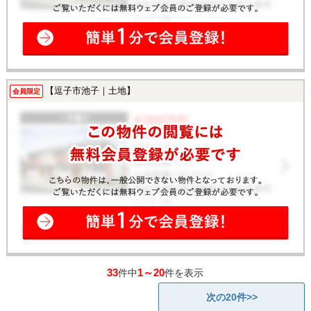
【逗子市池子｜土地】
会員限定
33
1～20
件中
件を表示
次の20件>>