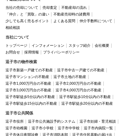
当社の売却について
売却査定
不動産却の流れ
「仲介」と「買取」の違い
不動産売却時の諸費用
少しでも高く売るポイント
よくある質問
仲介手数料について
相続相談
当社について
トップページ
インフォメーション
スタッフ紹介
会社概要
お問合せ
採用情報
プライバシーポリシー
逗子市の物件検索
逗子市新築一戸建ての不動産
逗子市中古一戸建ての不動産
逗子市マンションの不動産
逗子市土地の不動産
逗子市1,000万円台の不動産
逗子市2,000万円台の不動産
逗子市3,000万円台の不動産
逗子市4,000万円台の不動産
逗子市駅徒歩5分以内の不動産
逗子市駅徒歩10分以内の不動産
逗子市駅徒歩15分以内の不動産
逗子市駅徒歩20分以内の不動産
逗子市公共関係
逗子市役所
逗子市公共施設予約システム
逗子市妊婦・育児相談
逗子市幼稚園
逗子市小学校
逗子市中学校
逗子市内病院一覧
逗子市休日夜間診療
逗子市消防本部
逗子市住民異動の届け出