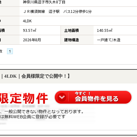
地
神奈川県逗子市久木8丁目
ＪＲ横須賀線 逗子駅 バス12分停歩1分
り
4LDK
面積
93.57㎡
土地面積
140.55㎡
月
2026年8月
建物構造
一戸建て/木造
枚
｜4LDK｜会員様限定で公開中！】