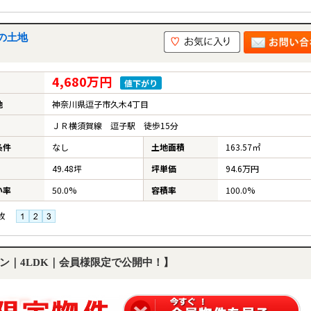
の土地
4,680万円
値下がり
地
神奈川県逗子市久木4丁目
ＪＲ横須賀線 逗子駅 徒歩15分
条件
なし
土地面積
163.57㎡
49.48坪
坪単価
94.6万円
い率
50.0%
容積率
100.0%
枚
ン｜4LDK｜会員様限定で公開中！】