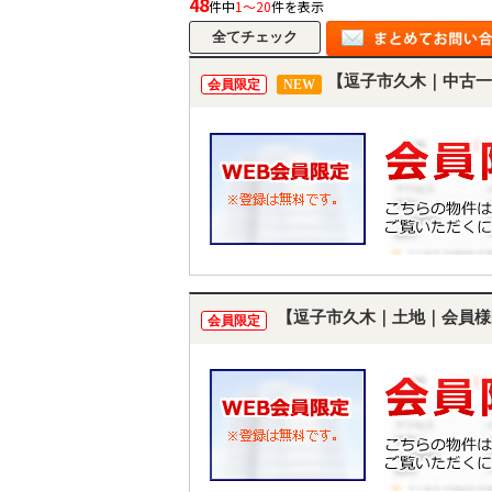
48
件中
1～20
件を表示
【逗子市久木｜中古一
会員限定
NEW
【逗子市久木｜土地｜会員様
会員限定