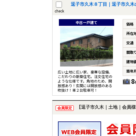
逗子市久木８丁目｜逗子市久木
check
中古一戸建て
価格
所在
交通
間取
建物
築年
広い土地に広い家、豪華な設備、
こだわりの新築住宅。注文住宅の
8
ような仕様です。角地のため、開
放感あり！玄関には開放感のある
吹抜け！車２台駐車可！
【逗子市久木｜土地｜会員様
会員限定