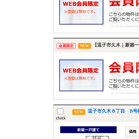
【逗子市久木｜新築一
会員限定
NEW
逗子市久木８丁目 B号
NEW
check
新築一戸建て
価格