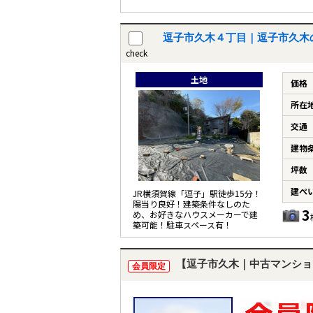
逗子市久木４丁目｜逗子市久木
check
土地
価格
所在
交通
建物
坪数
建ぺ
JR横須賀線「逗子」駅徒歩15分！
陽当り良好！建築条件なしのた
3
め、お好きなハウスメーカーで建
築可能！駐車スペース有！
【逗子市久木｜中古マンショ
会員限定