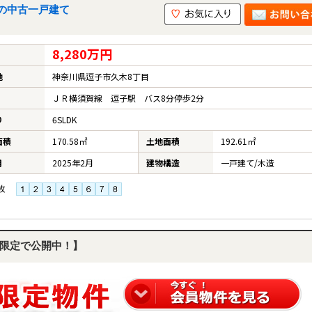
の中古一戸建て
8,280万円
地
神奈川県逗子市久木8丁目
ＪＲ横須賀線 逗子駅 バス8分停歩2分
り
6SLDK
面積
170.58㎡
土地面積
192.61㎡
月
2025年2月
建物構造
一戸建て/木造
枚
限定で公開中！】