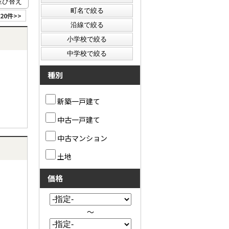
20件>>
種別
新築一戸建て
中古一戸建て
中古マンション
土地
価格
～