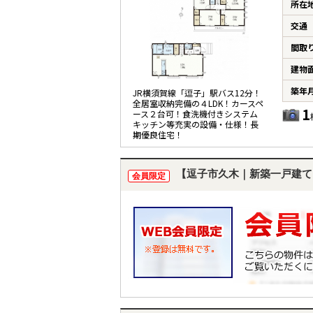
所在
交通
間取
建物
築年
JR横須賀線「逗子」駅バス12分！
全居室収納完備の４LDK！カースペ
1
ース２台可！食洗機付きシステム
キッチン等充実の設備・仕様！長
期優良住宅！
【逗子市久木｜新築一戸建て
会員限定