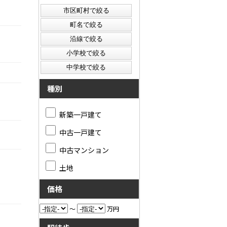
種別
新築一戸建て
中古一戸建て
中古マンション
土地
価格
～
万円