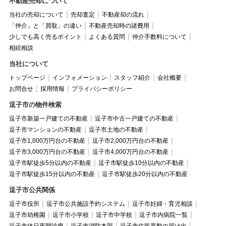
不動産売却について
当社の売却について
売却査定
不動産却の流れ
「仲介」と「買取」の違い
不動産売却時の諸費用
少しでも高く売るポイント
よくある質問
仲介手数料について
相続相談
当社について
トップページ
インフォメーション
スタッフ紹介
会社概要
お問合せ
採用情報
プライバシーポリシー
逗子市の物件検索
逗子市新築一戸建ての不動産
逗子市中古一戸建ての不動産
逗子市マンションの不動産
逗子市土地の不動産
逗子市1,000万円台の不動産
逗子市2,000万円台の不動産
逗子市3,000万円台の不動産
逗子市4,000万円台の不動産
逗子市駅徒歩5分以内の不動産
逗子市駅徒歩10分以内の不動産
逗子市駅徒歩15分以内の不動産
逗子市駅徒歩20分以内の不動産
逗子市公共関係
逗子市役所
逗子市公共施設予約システム
逗子市妊婦・育児相談
逗子市幼稚園
逗子市小学校
逗子市中学校
逗子市内病院一覧