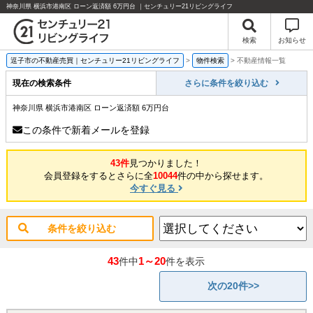
神奈川県 横浜市港南区 ローン返済額 6万円台 ｜センチュリー21リビングライフ
検索
お知らせ
逗子市の不動産売買｜センチュリー21リビングライフ
>
物件検索
>
不動産情報一覧
現在の検索条件
さらに条件を絞り込む
神奈川県 横浜市港南区 ローン返済額 6万円台
この条件で新着メールを登録
43件
見つかりました！
会員登録をするとさらに全
10044
件の中から探せます。
今すぐ見る
条件を絞り込む
43
1～20
件中
件を表示
次の20件>>