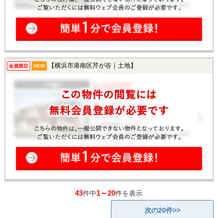
【横浜市港南区芹が谷｜土地】
会員限定
NEW
43
1～20
件中
件を表示
次の20件>>