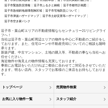
逗子市休日夜間診療
逗子市消防本部
逗子市住民異動の届け出
逗子市緊急防災情報
逗子市ふるさと納税
逗子市都市計画図
逗子市急傾斜地崩壊危険区域
逗子市宅地防災について
逗子市津波ハザードマップ
逗子市土砂災害等ハザードマップ
逗子市空き家バンク
逗子市・葉山町エリアの不動産情報ならセンチュリー21リビングライ
フへ！
当社は逗子市・葉山町周辺エリアの物件を中心に不動産のご紹介をし
ております。また、住宅ローンや不動産売却についてのご相談も随時
承ります。
新築戸建、中古マンション、土地の購入等、不動産の事なら当社へお
任せください。
海近物件や海見えの物件情報も充実しております。
事前にお電話をいただければご都合に合わせてご対応をさせていただ
きます。明るい店内、スタッフでお客様のご来店をお待ちしておりま
す。
トップページ
売買物件検索
お気に入り物件一覧
スタッフ紹介