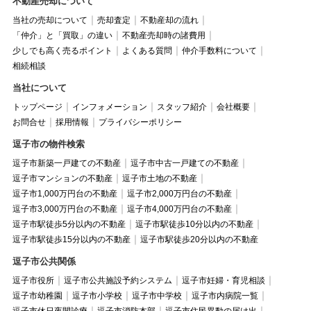
不動産売却について
当社の売却について
売却査定
不動産却の流れ
「仲介」と「買取」の違い
不動産売却時の諸費用
少しでも高く売るポイント
よくある質問
仲介手数料について
相続相談
当社について
トップページ
インフォメーション
スタッフ紹介
会社概要
お問合せ
採用情報
プライバシーポリシー
逗子市の物件検索
逗子市新築一戸建ての不動産
逗子市中古一戸建ての不動産
逗子市マンションの不動産
逗子市土地の不動産
逗子市1,000万円台の不動産
逗子市2,000万円台の不動産
逗子市3,000万円台の不動産
逗子市4,000万円台の不動産
逗子市駅徒歩5分以内の不動産
逗子市駅徒歩10分以内の不動産
逗子市駅徒歩15分以内の不動産
逗子市駅徒歩20分以内の不動産
逗子市公共関係
逗子市役所
逗子市公共施設予約システム
逗子市妊婦・育児相談
逗子市幼稚園
逗子市小学校
逗子市中学校
逗子市内病院一覧