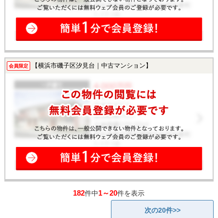
【横浜市磯子区汐見台｜中古マンション】
会員限定
182
1～20
件中
件を表示
次の20件>>