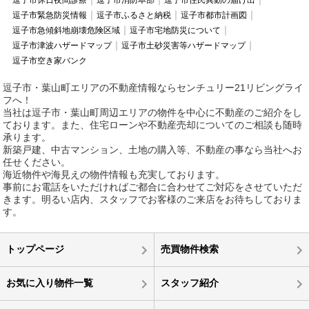
逗子市休日夜間診療
逗子市消防本部
逗子市住民異動の届け出
逗子市緊急防災情報
逗子市ふるさと納税
逗子市都市計画図
逗子市急傾斜地崩壊危険区域
逗子市宅地防災について
逗子市津波ハザードマップ
逗子市土砂災害等ハザードマップ
逗子市空き家バンク
逗子市・葉山町エリアの不動産情報ならセンチュリー21リビングライ
フへ！
当社は逗子市・葉山町周辺エリアの物件を中心に不動産のご紹介をし
ております。また、住宅ローンや不動産売却についてのご相談も随時
承ります。
新築戸建、中古マンション、土地の購入等、不動産の事なら当社へお
任せください。
海近物件や海見えの物件情報も充実しております。
事前にお電話をいただければご都合に合わせてご対応をさせていただ
きます。明るい店内、スタッフでお客様のご来店をお待ちしておりま
す。
トップページ
売買物件検索
お気に入り物件一覧
スタッフ紹介