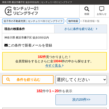
神奈川県 横浜市磯子区 徒歩10分以内｜センチュリー21リビングライフ
検索
お知らせ
逗子市の不動産売買｜センチュリー21リビングライフ
>
物件検索
>
不動産情報一覧
現在の検索条件
さらに条件を絞り込む
神奈川県 横浜市磯子区 徒歩10分以内
この条件で新着メールを登録
182件
見つかりました！
会員登録をするとさらに全
10044
件の中から探せます。
今すぐ見る
条件を絞り込む
182
1～20
件中
件を表示
次の20件>>