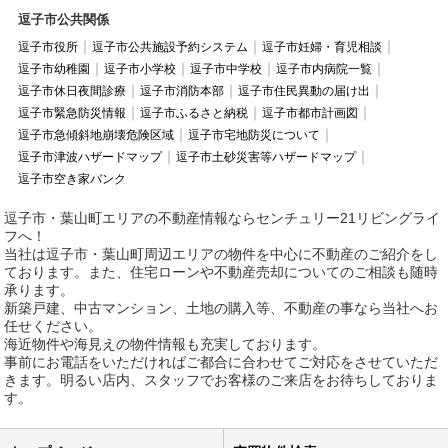
逗子市公共関係
逗子市役所
逗子市公共施設予約システム
逗子市妊婦・育児相談
逗子市幼稚園
逗子市小学校
逗子市中学校
逗子市内病院一覧
逗子市休日夜間診療
逗子市消防本部
逗子市住民異動の届け出
逗子市緊急防災情報
逗子市ふるさと納税
逗子市都市計画図
逗子市急傾斜地崩壊危険区域
逗子市宅地防災について
逗子市津波ハザードマップ
逗子市土砂災害等ハザードマップ
逗子市空き家バンク
逗子市・葉山町エリアの不動産情報ならセンチュリー21リビングライ
フへ！
当社は逗子市・葉山町周辺エリアの物件を中心に不動産のご紹介をし
ております。また、住宅ローンや不動産売却についてのご相談も随時
承ります。
新築戸建、中古マンション、土地の購入等、不動産の事なら当社へお
任せください。
海近物件や海見えの物件情報も充実しております。
事前にお電話をいただければご都合に合わせてご対応をさせていただ
きます。明るい店内、スタッフでお客様のご来店をお待ちしておりま
す。