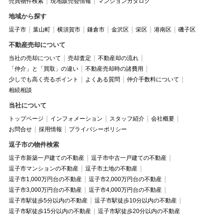
売買物件検索
現地販売会情報
マンションカタログ
地域から探す
逗子市
葉山町
横須賀市
鎌倉市
金沢区
栄区
港南区
磯子区
不動産売却について
当社の売却について
売却査定
不動産却の流れ
「仲介」と「買取」の違い
不動産売却時の諸費用
少しでも高く売るポイント
よくある質問
仲介手数料について
相続相談
当社について
トップページ
インフォメーション
スタッフ紹介
会社概要
お問合せ
採用情報
プライバシーポリシー
逗子市の物件検索
逗子市新築一戸建ての不動産
逗子市中古一戸建ての不動産
逗子市マンションの不動産
逗子市土地の不動産
逗子市1,000万円台の不動産
逗子市2,000万円台の不動産
逗子市3,000万円台の不動産
逗子市4,000万円台の不動産
逗子市駅徒歩5分以内の不動産
逗子市駅徒歩10分以内の不動産
逗子市駅徒歩15分以内の不動産
逗子市駅徒歩20分以内の不動産