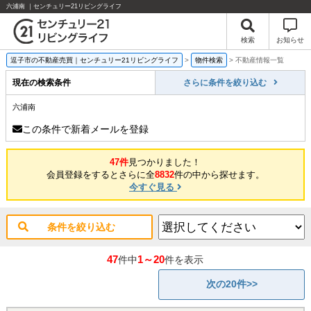
六浦南 ｜センチュリー21リビングライフ
検索
お知らせ
逗子市の不動産売買｜センチュリー21リビングライフ
>
物件検索
>
不動産情報一覧
現在の検索条件
さらに条件を絞り込む
六浦南
この条件で新着メールを登録
47件
見つかりました！
会員登録をするとさらに全
8832
件の中から探せます。
今すぐ見る
条件を絞り込む
47
1～20
件中
件を表示
次の20件>>