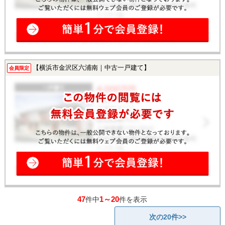
【横浜市金沢区六浦南｜中古一戸建て】
会員限定
47
1～20
件中
件を表示
次の20件>>