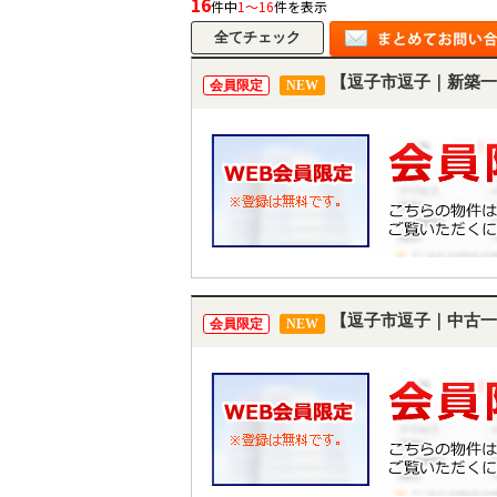
16
件中
1～16
件を表示
【逗子市逗子｜新築一
会員限定
NEW
【逗子市逗子｜中古一
会員限定
NEW