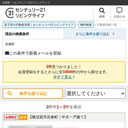
吉倉町 ｜センチュリー21リビングライフ
検索
お知らせ
逗子市の不動産売買｜センチュリー21リビングライフ
>
物件検索
>
不動産情報一覧
現在の検索条件
さらに条件を絞り込む
吉倉町
この条件で新着メールを登録
2件
見つかりました！
会員登録をするとさらに全
10044
件の中から探せます。
今すぐ見る
条件を絞り込む
2
1～2
件中
件を表示
【横須賀市吉倉町｜中古一戸建て】
会員限定
NEW