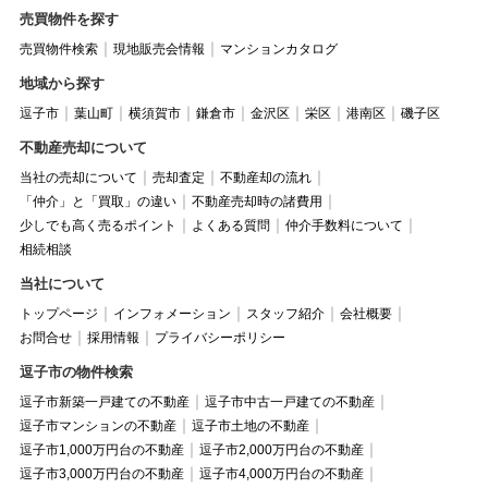
売買物件を探す
売買物件検索
現地販売会情報
マンションカタログ
地域から探す
逗子市
葉山町
横須賀市
鎌倉市
金沢区
栄区
港南区
磯子区
不動産売却について
当社の売却について
売却査定
不動産却の流れ
「仲介」と「買取」の違い
不動産売却時の諸費用
少しでも高く売るポイント
よくある質問
仲介手数料について
相続相談
当社について
トップページ
インフォメーション
スタッフ紹介
会社概要
お問合せ
採用情報
プライバシーポリシー
逗子市の物件検索
逗子市新築一戸建ての不動産
逗子市中古一戸建ての不動産
逗子市マンションの不動産
逗子市土地の不動産
逗子市1,000万円台の不動産
逗子市2,000万円台の不動産
逗子市3,000万円台の不動産
逗子市4,000万円台の不動産