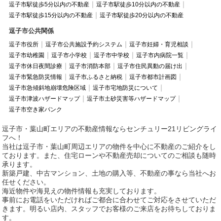
逗子市駅徒歩5分以内の不動産
逗子市駅徒歩10分以内の不動産
逗子市駅徒歩15分以内の不動産
逗子市駅徒歩20分以内の不動産
逗子市公共関係
逗子市役所
逗子市公共施設予約システム
逗子市妊婦・育児相談
逗子市幼稚園
逗子市小学校
逗子市中学校
逗子市内病院一覧
逗子市休日夜間診療
逗子市消防本部
逗子市住民異動の届け出
逗子市緊急防災情報
逗子市ふるさと納税
逗子市都市計画図
逗子市急傾斜地崩壊危険区域
逗子市宅地防災について
逗子市津波ハザードマップ
逗子市土砂災害等ハザードマップ
逗子市空き家バンク
逗子市・葉山町エリアの不動産情報ならセンチュリー21リビングライ
フへ！
当社は逗子市・葉山町周辺エリアの物件を中心に不動産のご紹介をし
ております。また、住宅ローンや不動産売却についてのご相談も随時
承ります。
新築戸建、中古マンション、土地の購入等、不動産の事なら当社へお
任せください。
海近物件や海見えの物件情報も充実しております。
事前にお電話をいただければご都合に合わせてご対応をさせていただ
きます。明るい店内、スタッフでお客様のご来店をお待ちしておりま
す。