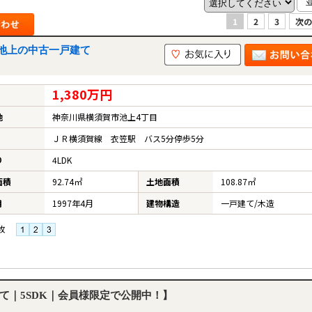
1
2
3
次の
池上の中古一戸建て
1,380万円
地
神奈川県横須賀市池上4丁目
ＪＲ横須賀線 衣笠駅 バス5分停歩5分
り
4LDK
面積
92.74㎡
土地面積
108.87㎡
月
1997年4月
建物構造
一戸建て/木造
枚
て｜5SDK｜会員様限定で公開中！】