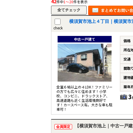
42
件中
1～20
件を表示
横須賀市池上４丁目｜横須賀市
check
中古一戸建て
価格
所在
交通
間取
建物
築年
全室６帖以上の４LDK！ファミリー
の方でも広々と住めます！小学
3
校、コンビニ、ドラックストア、
高速道路も近く生活環境良好で
す！カースペース有。大きな車も駐
車可！
【横須賀市池上｜中古一戸建
会員限定