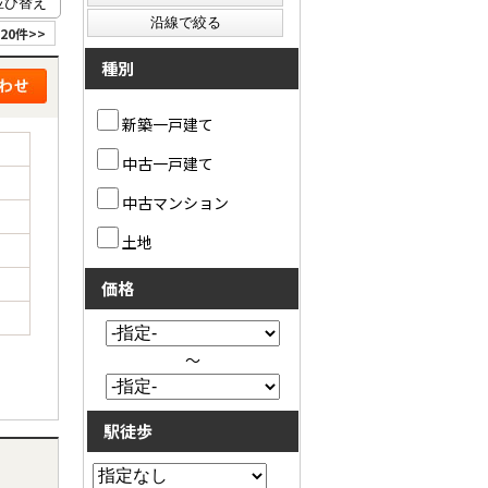
20件>>
種別
新築一戸建て
中古一戸建て
中古マンション
土地
価格
～
駅徒歩