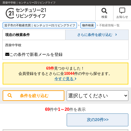
西柴中学校｜センチュリー21リビングライフ
検索
お知らせ
逗子市の不動産売買｜センチュリー21リビングライフ
>
物件検索
>
不動産情報一覧
現在の検索条件
さらに条件を絞り込む
西柴中学校
この条件で新着メールを登録
69件
見つかりました！
会員登録をするとさらに全
10044
件の中から探せます。
今すぐ見る
条件を絞り込む
69
1～20
件中
件を表示
次の20件>>