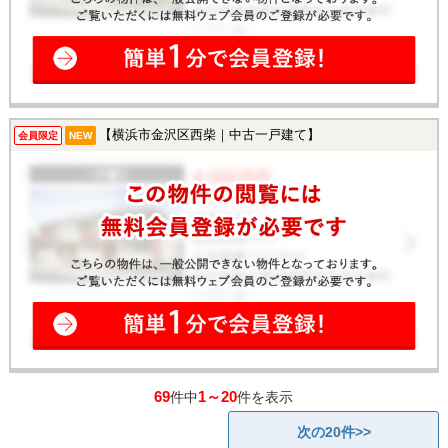
【横浜市金沢区西柴｜中古一戸建て】
会員限定
NEW
69
1～20
件中
件を表示
次の20件>>