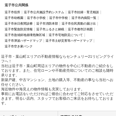
逗子市公共関係
逗子市役所
逗子市公共施設予約システム
逗子市妊婦・育児相談
逗子市幼稚園
逗子市小学校
逗子市中学校
逗子市内病院一覧
逗子市休日夜間診療
逗子市消防本部
逗子市住民異動の届け出
逗子市緊急防災情報
逗子市ふるさと納税
逗子市都市計画図
逗子市急傾斜地崩壊危険区域
逗子市宅地防災について
逗子市津波ハザードマップ
逗子市土砂災害等ハザードマップ
逗子市空き家バンク
逗子市・葉山町エリアの不動産情報ならセンチュリー21リビングライ
フへ！
当社は逗子市・葉山町周辺エリアの物件を中心に不動産のご紹介をし
ております。また、住宅ローンや不動産売却についてのご相談も随時
承ります。
新築戸建、中古マンション、土地の購入等、不動産の事なら当社へお
任せください。
海近物件や海見えの物件情報も充実しております。
事前にお電話をいただければご都合に合わせてご対応をさせていただ
きます。明るい店内、スタッフでお客様のご来店をお待ちしておりま
す。