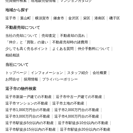
売買物件検索
現地販売会情報
マンションカタログ
地域から探す
逗子市
葉山町
横須賀市
鎌倉市
金沢区
栄区
港南区
磯子区
不動産売却について
当社の売却について
売却査定
不動産却の流れ
「仲介」と「買取」の違い
不動産売却時の諸費用
少しでも高く売るポイント
よくある質問
仲介手数料について
相続相談
当社について
トップページ
インフォメーション
スタッフ紹介
会社概要
お問合せ
採用情報
プライバシーポリシー
逗子市の物件検索
逗子市新築一戸建ての不動産
逗子市中古一戸建ての不動産
逗子市マンションの不動産
逗子市土地の不動産
逗子市1,000万円台の不動産
逗子市2,000万円台の不動産
逗子市3,000万円台の不動産
逗子市4,000万円台の不動産
逗子市駅徒歩5分以内の不動産
逗子市駅徒歩10分以内の不動産
逗子市駅徒歩15分以内の不動産
逗子市駅徒歩20分以内の不動産