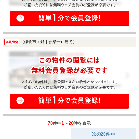
【鎌倉市大船｜新築一戸建て】
会員限定
70
1～20
件中
件を表示
次の20件>>