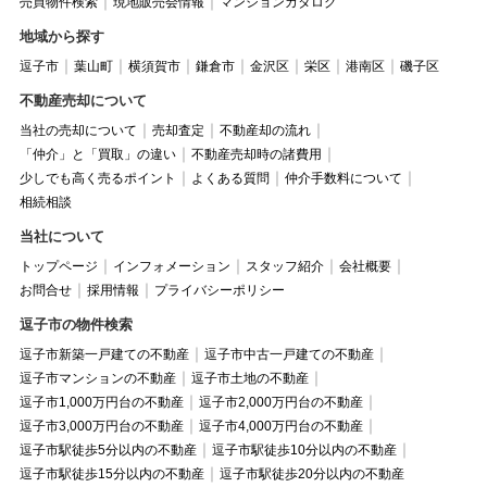
売買物件検索
現地販売会情報
マンションカタログ
地域から探す
逗子市
葉山町
横須賀市
鎌倉市
金沢区
栄区
港南区
磯子区
不動産売却について
当社の売却について
売却査定
不動産却の流れ
「仲介」と「買取」の違い
不動産売却時の諸費用
少しでも高く売るポイント
よくある質問
仲介手数料について
相続相談
当社について
トップページ
インフォメーション
スタッフ紹介
会社概要
お問合せ
採用情報
プライバシーポリシー
逗子市の物件検索
逗子市新築一戸建ての不動産
逗子市中古一戸建ての不動産
逗子市マンションの不動産
逗子市土地の不動産
逗子市1,000万円台の不動産
逗子市2,000万円台の不動産
逗子市3,000万円台の不動産
逗子市4,000万円台の不動産
逗子市駅徒歩5分以内の不動産
逗子市駅徒歩10分以内の不動産
逗子市駅徒歩15分以内の不動産
逗子市駅徒歩20分以内の不動産