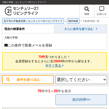
大船小学校｜センチュリー21リビングライフ
検索
お知らせ
逗子市の不動産売買｜センチュリー21リビングライフ
>
物件検索
>
不動産情報一覧
現在の検索条件
さらに条件を絞り込む
大船小学校
この条件で新着メールを登録
70件
見つかりました！
会員登録をするとさらに全
10044
件の中から探せます。
今すぐ見る
条件を絞り込む
70
1～20
件中
件を表示
次の20件>>