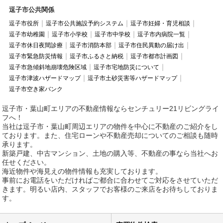
逗子市公共関係
逗子市役所
逗子市公共施設予約システム
逗子市妊婦・育児相談
逗子市幼稚園
逗子市小学校
逗子市中学校
逗子市内病院一覧
逗子市休日夜間診療
逗子市消防本部
逗子市住民異動の届け出
逗子市緊急防災情報
逗子市ふるさと納税
逗子市都市計画図
逗子市急傾斜地崩壊危険区域
逗子市宅地防災について
逗子市津波ハザードマップ
逗子市土砂災害等ハザードマップ
逗子市空き家バンク
逗子市・葉山町エリアの不動産情報ならセンチュリー21リビングライ
フへ！
当社は逗子市・葉山町周辺エリアの物件を中心に不動産のご紹介をし
ております。また、住宅ローンや不動産売却についてのご相談も随時
承ります。
新築戸建、中古マンション、土地の購入等、不動産の事なら当社へお
任せください。
海近物件や海見えの物件情報も充実しております。
事前にお電話をいただければご都合に合わせてご対応をさせていただ
きます。明るい店内、スタッフでお客様のご来店をお待ちしておりま
す。