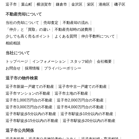
逗子市
葉山町
横須賀市
鎌倉市
金沢区
栄区
港南区
磯子区
不動産売却について
当社の売却について
売却査定
不動産却の流れ
「仲介」と「買取」の違い
不動産売却時の諸費用
少しでも高く売るポイント
よくある質問
仲介手数料について
相続相談
当社について
トップページ
インフォメーション
スタッフ紹介
会社概要
お問合せ
採用情報
プライバシーポリシー
逗子市の物件検索
逗子市新築一戸建ての不動産
逗子市中古一戸建ての不動産
逗子市マンションの不動産
逗子市土地の不動産
逗子市1,000万円台の不動産
逗子市2,000万円台の不動産
逗子市3,000万円台の不動産
逗子市4,000万円台の不動産
逗子市駅徒歩5分以内の不動産
逗子市駅徒歩10分以内の不動産
逗子市駅徒歩15分以内の不動産
逗子市駅徒歩20分以内の不動産
逗子市公共関係