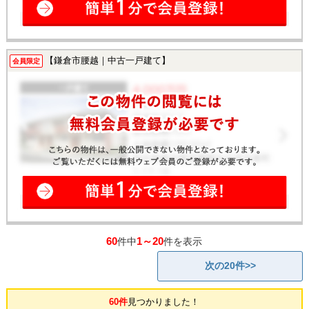
【鎌倉市腰越｜中古一戸建て】
会員限定
60
1～20
件中
件を表示
次の20件>>
60件
見つかりました！