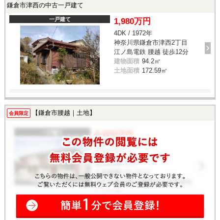
鎌倉市津西の中古一戸建て
一戸建て
1,980万円
4DK / 1972年
神奈川県鎌倉市津西2丁目
江ノ島電鉄 腰越 徒歩12分
建物面積
94.2㎡
土地面積
172.59㎡
【鎌倉市腰越｜土地】
会員限定