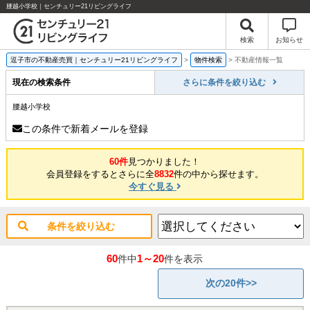
腰越小学校｜センチュリー21リビングライフ
検索
お知らせ
逗子市の不動産売買｜センチュリー21リビングライフ
>
物件検索
>
不動産情報一覧
現在の検索条件
さらに条件を絞り込む
腰越小学校
この条件で新着メールを登録
60件
見つかりました！
会員登録をするとさらに全
8832
件の中から探せます。
今すぐ見る
条件を絞り込む
60
1～20
件中
件を表示
次の20件>>