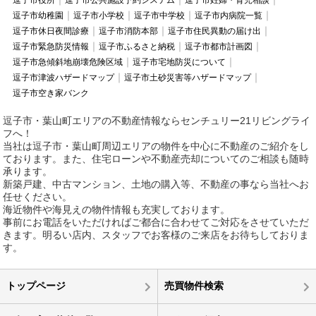
逗子市役所
逗子市公共施設予約システム
逗子市妊婦・育児相談
逗子市幼稚園
逗子市小学校
逗子市中学校
逗子市内病院一覧
逗子市休日夜間診療
逗子市消防本部
逗子市住民異動の届け出
逗子市緊急防災情報
逗子市ふるさと納税
逗子市都市計画図
逗子市急傾斜地崩壊危険区域
逗子市宅地防災について
逗子市津波ハザードマップ
逗子市土砂災害等ハザードマップ
逗子市空き家バンク
逗子市・葉山町エリアの不動産情報ならセンチュリー21リビングライ
フへ！
当社は逗子市・葉山町周辺エリアの物件を中心に不動産のご紹介をし
ております。また、住宅ローンや不動産売却についてのご相談も随時
承ります。
新築戸建、中古マンション、土地の購入等、不動産の事なら当社へお
任せください。
海近物件や海見えの物件情報も充実しております。
事前にお電話をいただければご都合に合わせてご対応をさせていただ
きます。明るい店内、スタッフでお客様のご来店をお待ちしておりま
す。
トップページ
売買物件検索