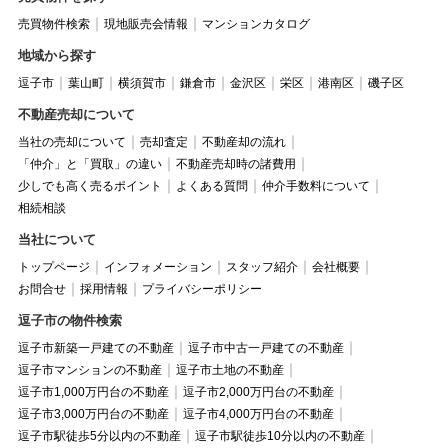
売買物件検索
現地販売会情報
マンションカタログ
地域から探す
逗子市
葉山町
横須賀市
鎌倉市
金沢区
栄区
港南区
磯子区
不動産売却について
当社の売却について
売却査定
不動産却の流れ
「仲介」と「買取」の違い
不動産売却時の諸費用
少しでも高く売るポイント
よくある質問
仲介手数料について
相続相談
当社について
トップページ
インフォメーション
スタッフ紹介
会社概要
お問合せ
採用情報
プライバシーポリシー
逗子市の物件検索
逗子市新築一戸建ての不動産
逗子市中古一戸建ての不動産
逗子市マンションの不動産
逗子市土地の不動産
逗子市1,000万円台の不動産
逗子市2,000万円台の不動産
逗子市3,000万円台の不動産
逗子市4,000万円台の不動産
逗子市駅徒歩5分以内の不動産
逗子市駅徒歩10分以内の不動産