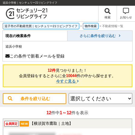
追浜小学校｜センチュリー21リビングライフ
検索
お知らせ
逗子市の不動産売買｜センチュリー21リビングライフ
>
物件検索
>
不動産情報一覧
現在の検索条件
さらに条件を絞り込む
追浜小学校
この条件で新着メールを登録
12件
見つかりました！
会員登録をするとさらに全
10044
件の中から探せます。
今すぐ見る
条件を絞り込む
12
1～12
件中
件を表示
【横須賀市鷹取｜土地】
会員限定
NEW