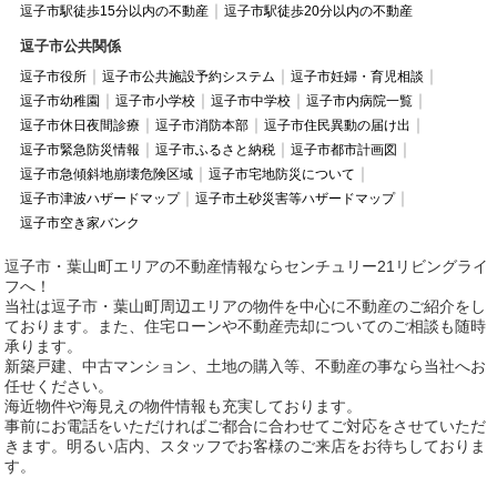
逗子市駅徒歩15分以内の不動産
逗子市駅徒歩20分以内の不動産
逗子市公共関係
逗子市役所
逗子市公共施設予約システム
逗子市妊婦・育児相談
逗子市幼稚園
逗子市小学校
逗子市中学校
逗子市内病院一覧
逗子市休日夜間診療
逗子市消防本部
逗子市住民異動の届け出
逗子市緊急防災情報
逗子市ふるさと納税
逗子市都市計画図
逗子市急傾斜地崩壊危険区域
逗子市宅地防災について
逗子市津波ハザードマップ
逗子市土砂災害等ハザードマップ
逗子市空き家バンク
逗子市・葉山町エリアの不動産情報ならセンチュリー21リビングライ
フへ！
当社は逗子市・葉山町周辺エリアの物件を中心に不動産のご紹介をし
ております。また、住宅ローンや不動産売却についてのご相談も随時
承ります。
新築戸建、中古マンション、土地の購入等、不動産の事なら当社へお
任せください。
海近物件や海見えの物件情報も充実しております。
事前にお電話をいただければご都合に合わせてご対応をさせていただ
きます。明るい店内、スタッフでお客様のご来店をお待ちしておりま
す。