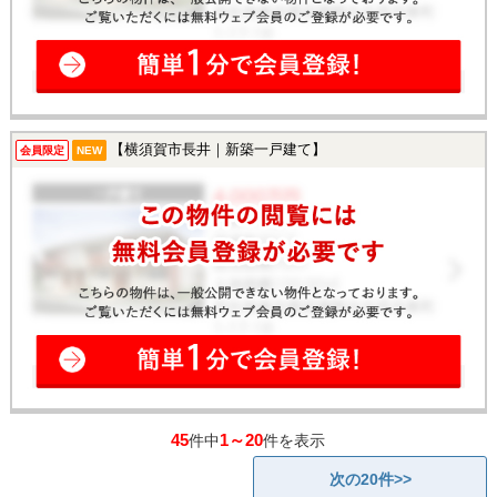
【横須賀市長井｜新築一戸建て】
会員限定
NEW
45
1～20
件中
件を表示
次の20件>>