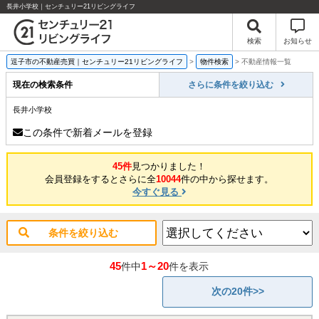
長井小学校｜センチュリー21リビングライフ
検索
お知らせ
逗子市の不動産売買｜センチュリー21リビングライフ
>
物件検索
>
不動産情報一覧
現在の検索条件
さらに条件を絞り込む
長井小学校
この条件で新着メールを登録
45件
見つかりました！
会員登録をするとさらに全
10044
件の中から探せます。
今すぐ見る
条件を絞り込む
45
1～20
件中
件を表示
次の20件>>