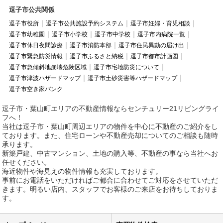
逗子市公共関係
逗子市役所
逗子市公共施設予約システム
逗子市妊婦・育児相談
逗子市幼稚園
逗子市小学校
逗子市中学校
逗子市内病院一覧
逗子市休日夜間診療
逗子市消防本部
逗子市住民異動の届け出
逗子市緊急防災情報
逗子市ふるさと納税
逗子市都市計画図
逗子市急傾斜地崩壊危険区域
逗子市宅地防災について
逗子市津波ハザードマップ
逗子市土砂災害等ハザードマップ
逗子市空き家バンク
逗子市・葉山町エリアの不動産情報ならセンチュリー21リビングライ
フへ！
当社は逗子市・葉山町周辺エリアの物件を中心に不動産のご紹介をし
ております。また、住宅ローンや不動産売却についてのご相談も随時
承ります。
新築戸建、中古マンション、土地の購入等、不動産の事なら当社へお
任せください。
海近物件や海見えの物件情報も充実しております。
事前にお電話をいただければご都合に合わせてご対応をさせていただ
きます。明るい店内、スタッフでお客様のご来店をお待ちしておりま
す。