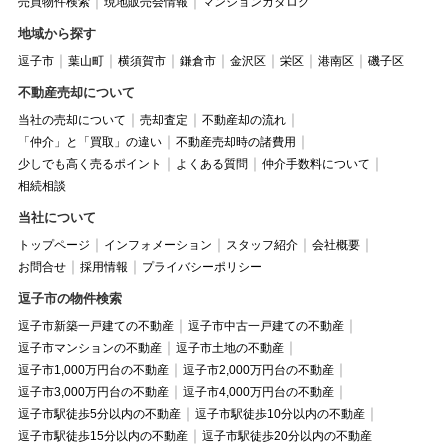
売買物件検索
現地販売会情報
マンションカタログ
地域から探す
逗子市
葉山町
横須賀市
鎌倉市
金沢区
栄区
港南区
磯子区
不動産売却について
当社の売却について
売却査定
不動産却の流れ
「仲介」と「買取」の違い
不動産売却時の諸費用
少しでも高く売るポイント
よくある質問
仲介手数料について
相続相談
当社について
トップページ
インフォメーション
スタッフ紹介
会社概要
お問合せ
採用情報
プライバシーポリシー
逗子市の物件検索
逗子市新築一戸建ての不動産
逗子市中古一戸建ての不動産
逗子市マンションの不動産
逗子市土地の不動産
逗子市1,000万円台の不動産
逗子市2,000万円台の不動産
逗子市3,000万円台の不動産
逗子市4,000万円台の不動産
逗子市駅徒歩5分以内の不動産
逗子市駅徒歩10分以内の不動産
逗子市駅徒歩15分以内の不動産
逗子市駅徒歩20分以内の不動産