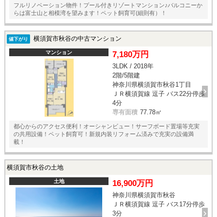
フルリノベーション物件！プール付きリゾートマンション♪バルコニーか
らは富士山と相模湾を望みます！ペット飼育可(細則有）！
横須賀市秋谷の中古マンション
値下がり
マンション
7,180万円
3LDK / 2018年
2階/5階建
神奈川県横須賀市秋谷1丁目
ＪＲ横須賀線 逗子 バス22分停歩
4分
専有面積
77.78㎡
都心からのアクセス便利！オーシャンビュー！サーフボード置場等充実
の共用設備！ペット飼育可！新規内装リフォーム済みで充実の設備満
載！
横須賀市秋谷の土地
土地
16,900万円
神奈川県横須賀市秋谷
ＪＲ横須賀線 逗子 バス17分停歩
3分