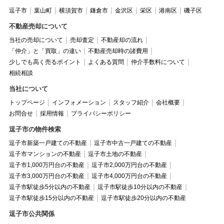
逗子市
葉山町
横須賀市
鎌倉市
金沢区
栄区
港南区
磯子区
不動産売却について
当社の売却について
売却査定
不動産却の流れ
「仲介」と「買取」の違い
不動産売却時の諸費用
少しでも高く売るポイント
よくある質問
仲介手数料について
相続相談
当社について
トップページ
インフォメーション
スタッフ紹介
会社概要
お問合せ
採用情報
プライバシーポリシー
逗子市の物件検索
逗子市新築一戸建ての不動産
逗子市中古一戸建ての不動産
逗子市マンションの不動産
逗子市土地の不動産
逗子市1,000万円台の不動産
逗子市2,000万円台の不動産
逗子市3,000万円台の不動産
逗子市4,000万円台の不動産
逗子市駅徒歩5分以内の不動産
逗子市駅徒歩10分以内の不動産
逗子市駅徒歩15分以内の不動産
逗子市駅徒歩20分以内の不動産
逗子市公共関係