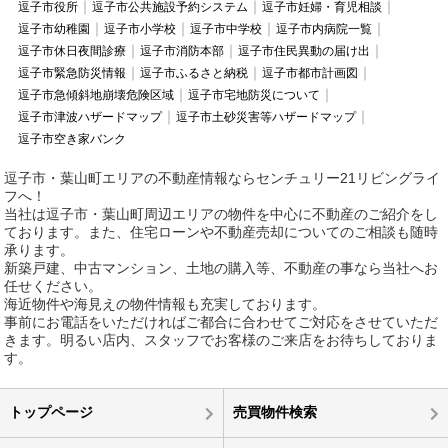
逗子市役所
逗子市公共施設予約システム
逗子市妊婦・育児相談
逗子市幼稚園
逗子市小学校
逗子市中学校
逗子市内病院一覧
逗子市休日夜間診療
逗子市消防本部
逗子市住民異動の届け出
逗子市緊急防災情報
逗子市ふるさと納税
逗子市都市計画図
逗子市急傾斜地崩壊危険区域
逗子市宅地防災について
逗子市津波ハザードマップ
逗子市土砂災害等ハザードマップ
逗子市空き家バンク
逗子市・葉山町エリアの不動産情報ならセンチュリー21リビングライ
フへ！
当社は逗子市・葉山町周辺エリアの物件を中心に不動産のご紹介をし
ております。また、住宅ローンや不動産売却についてのご相談も随時
承ります。
新築戸建、中古マンション、土地の購入等、不動産の事なら当社へお
任せください。
海近物件や海見えの物件情報も充実しております。
事前にお電話をいただければご都合に合わせてご対応をさせていただ
きます。明るい店内、スタッフでお客様のご来店をお待ちしておりま
す。
トップページ
売買物件検索