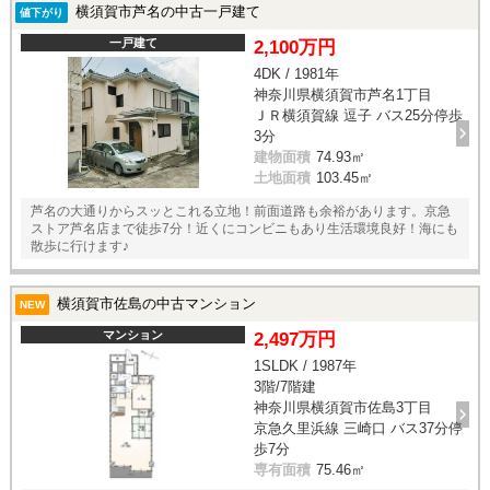
横須賀市芦名の中古一戸建て
値下がり
一戸建て
2,100万円
4DK / 1981年
神奈川県横須賀市芦名1丁目
ＪＲ横須賀線 逗子 バス25分停歩
3分
建物面積
74.93㎡
土地面積
103.45㎡
芦名の大通りからスッとこれる立地！前面道路も余裕があります。京急
ストア芦名店まで徒歩7分！近くにコンビニもあり生活環境良好！海にも
散歩に行けます♪
横須賀市佐島の中古マンション
NEW
マンション
2,497万円
1SLDK / 1987年
3階/7階建
神奈川県横須賀市佐島3丁目
京急久里浜線 三崎口 バス37分停
歩7分
専有面積
75.46㎡