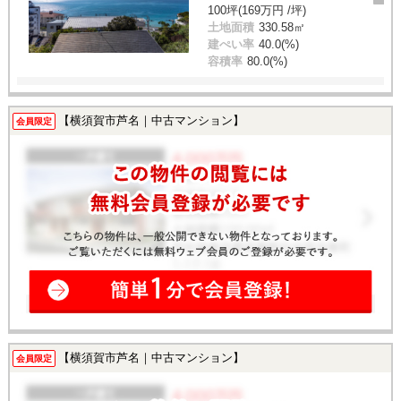
100坪(169万円 /坪)
土地面積
330.58㎡
建ぺい率
40.0(%)
容積率
80.0(%)
【横須賀市芦名｜中古マンション】
会員限定
【横須賀市芦名｜中古マンション】
会員限定