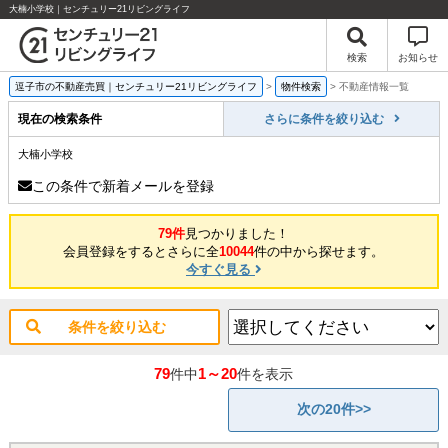
大楠小学校｜センチュリー21リビングライフ
検索
お知らせ
逗子市の不動産売買｜センチュリー21リビングライフ
>
物件検索
>
不動産情報一覧
現在の検索条件
さらに条件を絞り込む
大楠小学校
この条件で新着メールを登録
79件
見つかりました！
会員登録をするとさらに全
10044
件の中から探せます。
今すぐ見る
条件を絞り込む
79
1～20
件中
件を表示
次の20件>>