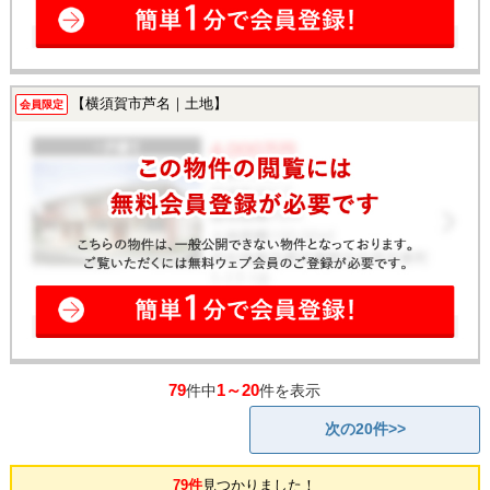
【横須賀市芦名｜土地】
会員限定
79
1～20
件中
件を表示
次の20件>>
79件
見つかりました！