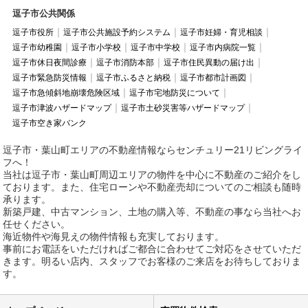
逗子市公共関係
逗子市役所
逗子市公共施設予約システム
逗子市妊婦・育児相談
逗子市幼稚園
逗子市小学校
逗子市中学校
逗子市内病院一覧
逗子市休日夜間診療
逗子市消防本部
逗子市住民異動の届け出
逗子市緊急防災情報
逗子市ふるさと納税
逗子市都市計画図
逗子市急傾斜地崩壊危険区域
逗子市宅地防災について
逗子市津波ハザードマップ
逗子市土砂災害等ハザードマップ
逗子市空き家バンク
逗子市・葉山町エリアの不動産情報ならセンチュリー21リビングライ
フへ！
当社は逗子市・葉山町周辺エリアの物件を中心に不動産のご紹介をし
ております。また、住宅ローンや不動産売却についてのご相談も随時
承ります。
新築戸建、中古マンション、土地の購入等、不動産の事なら当社へお
任せください。
海近物件や海見えの物件情報も充実しております。
事前にお電話をいただければご都合に合わせてご対応をさせていただ
きます。明るい店内、スタッフでお客様のご来店をお待ちしておりま
す。