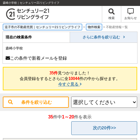
森崎小学校｜センチュリー21リビングライフ
検索
お知らせ
逗子市の不動産売買｜センチュリー21リビングライフ
>
物件検索
>
不動産情報一覧
現在の検索条件
さらに条件を絞り込む
森崎小学校
この条件で新着メールを登録
35件
見つかりました！
会員登録をするとさらに全
10044
件の中から探せます。
今すぐ見る
条件を絞り込む
35
1～20
件中
件を表示
次の20件>>