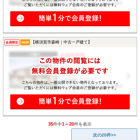
【横須賀市森崎｜中古一戸建て】
会員限定
NEW
35
1～20
件中
件を表示
次の20件>>