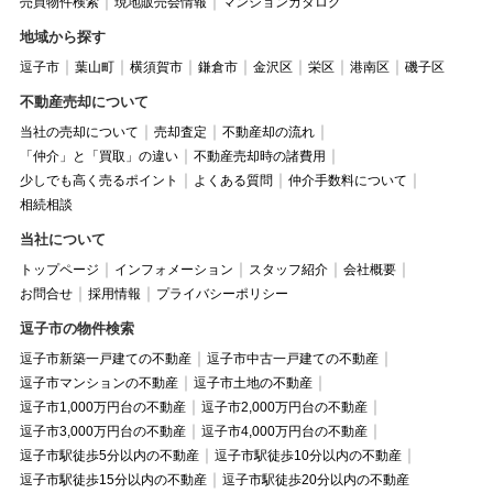
売買物件検索
現地販売会情報
マンションカタログ
地域から探す
逗子市
葉山町
横須賀市
鎌倉市
金沢区
栄区
港南区
磯子区
不動産売却について
当社の売却について
売却査定
不動産却の流れ
「仲介」と「買取」の違い
不動産売却時の諸費用
少しでも高く売るポイント
よくある質問
仲介手数料について
相続相談
当社について
トップページ
インフォメーション
スタッフ紹介
会社概要
お問合せ
採用情報
プライバシーポリシー
逗子市の物件検索
逗子市新築一戸建ての不動産
逗子市中古一戸建ての不動産
逗子市マンションの不動産
逗子市土地の不動産
逗子市1,000万円台の不動産
逗子市2,000万円台の不動産
逗子市3,000万円台の不動産
逗子市4,000万円台の不動産
逗子市駅徒歩5分以内の不動産
逗子市駅徒歩10分以内の不動産
逗子市駅徒歩15分以内の不動産
逗子市駅徒歩20分以内の不動産