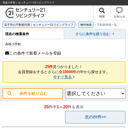
高坂小学校｜センチュリー21リビングライフ
検索
お知らせ
逗子市の不動産売買｜センチュリー21リビングライフ
>
物件検索
>
不動産情報一覧
現在の検索条件
さらに条件を絞り込む
高坂小学校
この条件で新着メールを登録
25件
見つかりました！
会員登録をするとさらに全
10044
件の中から探せます。
今すぐ見る
条件を絞り込む
25
1～20
件中
件を表示
次の20件>>