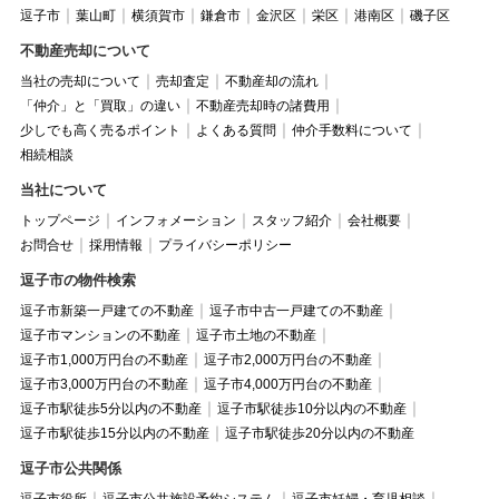
逗子市
葉山町
横須賀市
鎌倉市
金沢区
栄区
港南区
磯子区
不動産売却について
当社の売却について
売却査定
不動産却の流れ
「仲介」と「買取」の違い
不動産売却時の諸費用
少しでも高く売るポイント
よくある質問
仲介手数料について
相続相談
当社について
トップページ
インフォメーション
スタッフ紹介
会社概要
お問合せ
採用情報
プライバシーポリシー
逗子市の物件検索
逗子市新築一戸建ての不動産
逗子市中古一戸建ての不動産
逗子市マンションの不動産
逗子市土地の不動産
逗子市1,000万円台の不動産
逗子市2,000万円台の不動産
逗子市3,000万円台の不動産
逗子市4,000万円台の不動産
逗子市駅徒歩5分以内の不動産
逗子市駅徒歩10分以内の不動産
逗子市駅徒歩15分以内の不動産
逗子市駅徒歩20分以内の不動産
逗子市公共関係