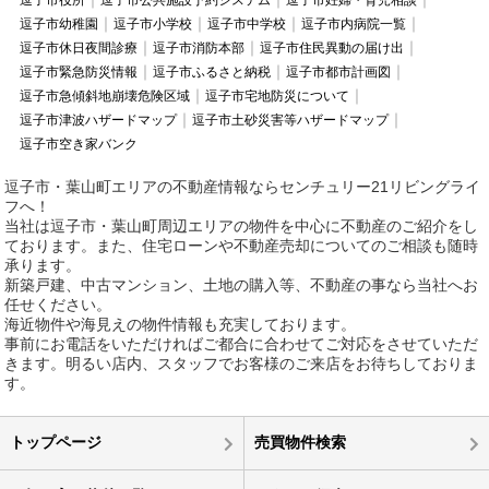
逗子市役所
逗子市公共施設予約システム
逗子市妊婦・育児相談
逗子市幼稚園
逗子市小学校
逗子市中学校
逗子市内病院一覧
逗子市休日夜間診療
逗子市消防本部
逗子市住民異動の届け出
逗子市緊急防災情報
逗子市ふるさと納税
逗子市都市計画図
逗子市急傾斜地崩壊危険区域
逗子市宅地防災について
逗子市津波ハザードマップ
逗子市土砂災害等ハザードマップ
逗子市空き家バンク
逗子市・葉山町エリアの不動産情報ならセンチュリー21リビングライ
フへ！
当社は逗子市・葉山町周辺エリアの物件を中心に不動産のご紹介をし
ております。また、住宅ローンや不動産売却についてのご相談も随時
承ります。
新築戸建、中古マンション、土地の購入等、不動産の事なら当社へお
任せください。
海近物件や海見えの物件情報も充実しております。
事前にお電話をいただければご都合に合わせてご対応をさせていただ
きます。明るい店内、スタッフでお客様のご来店をお待ちしておりま
す。
トップページ
売買物件検索