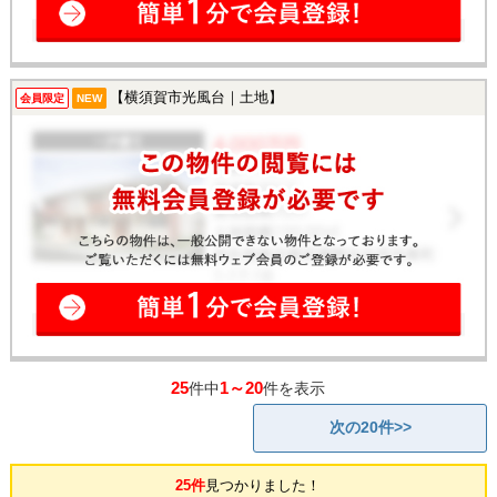
【横須賀市光風台｜土地】
会員限定
NEW
25
1～20
件中
件を表示
次の20件>>
25件
見つかりました！