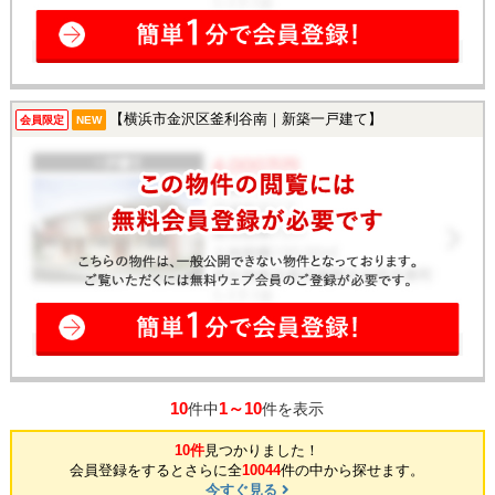
【横浜市金沢区釜利谷南｜新築一戸建て】
会員限定
NEW
10
1～10
件中
件を表示
10件
見つかりました！
会員登録をするとさらに全
10044
件の中から探せます。
今すぐ見る