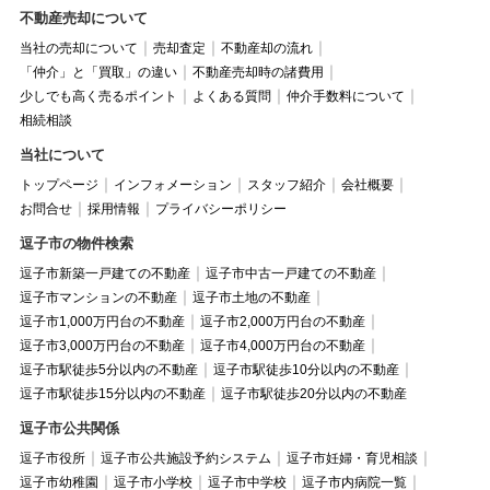
不動産売却について
当社の売却について
売却査定
不動産却の流れ
「仲介」と「買取」の違い
不動産売却時の諸費用
少しでも高く売るポイント
よくある質問
仲介手数料について
相続相談
当社について
トップページ
インフォメーション
スタッフ紹介
会社概要
お問合せ
採用情報
プライバシーポリシー
逗子市の物件検索
逗子市新築一戸建ての不動産
逗子市中古一戸建ての不動産
逗子市マンションの不動産
逗子市土地の不動産
逗子市1,000万円台の不動産
逗子市2,000万円台の不動産
逗子市3,000万円台の不動産
逗子市4,000万円台の不動産
逗子市駅徒歩5分以内の不動産
逗子市駅徒歩10分以内の不動産
逗子市駅徒歩15分以内の不動産
逗子市駅徒歩20分以内の不動産
逗子市公共関係
逗子市役所
逗子市公共施設予約システム
逗子市妊婦・育児相談
逗子市幼稚園
逗子市小学校
逗子市中学校
逗子市内病院一覧