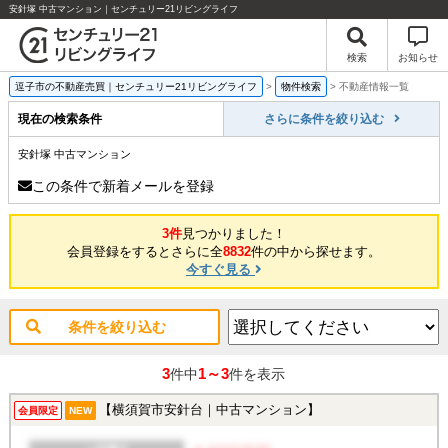
安針塚 中古マンション｜センチュリー21リビングライフ
検索
お知らせ
逗子市の不動産売買｜センチュリー21リビングライフ
>
物件検索
>
不動産情報一覧
現在の検索条件
さらに条件を絞り込む
安針塚 中古マンション
この条件で新着メールを登録
3件
見つかりました！
会員登録をするとさらに全
8832
件の中から探せます。
今すぐ見る
条件を絞り込む
3
1～3
件中
件を表示
【横須賀市安針台｜中古マンション】
会員限定
NEW