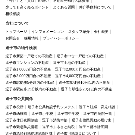
「仲介」と「買取」の違い
不動産売却時の諸費用
少しでも高く売るポイント
よくある質問
仲介手数料について
相続相談
当社について
トップページ
インフォメーション
スタッフ紹介
会社概要
お問合せ
採用情報
プライバシーポリシー
逗子市の物件検索
逗子市新築一戸建ての不動産
逗子市中古一戸建ての不動産
逗子市マンションの不動産
逗子市土地の不動産
逗子市1,000万円台の不動産
逗子市2,000万円台の不動産
逗子市3,000万円台の不動産
逗子市4,000万円台の不動産
逗子市駅徒歩5分以内の不動産
逗子市駅徒歩10分以内の不動産
逗子市駅徒歩15分以内の不動産
逗子市駅徒歩20分以内の不動産
逗子市公共関係
逗子市役所
逗子市公共施設予約システム
逗子市妊婦・育児相談
逗子市幼稚園
逗子市小学校
逗子市中学校
逗子市内病院一覧
逗子市休日夜間診療
逗子市消防本部
逗子市住民異動の届け出
逗子市緊急防災情報
逗子市ふるさと納税
逗子市都市計画図
逗子市急傾斜地崩壊危険区域
逗子市宅地防災について