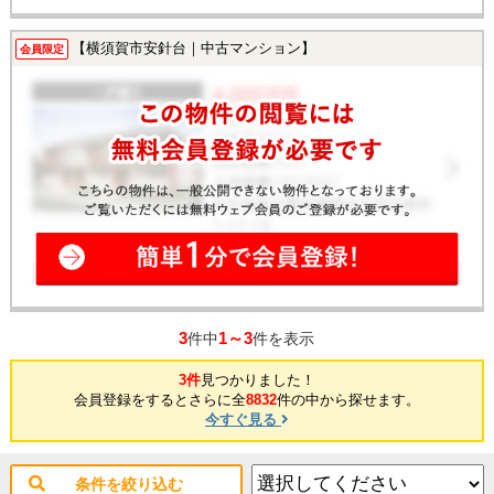
【横須賀市安針台｜中古マンション】
会員限定
3
1～3
件中
件を表示
3件
見つかりました！
会員登録をするとさらに全
8832
件の中から探せます。
今すぐ見る
条件を絞り込む