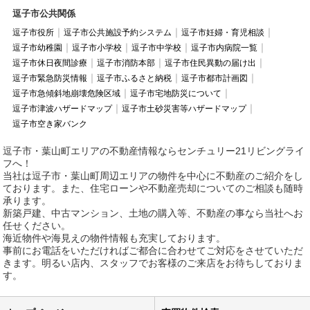
逗子市公共関係
逗子市役所
逗子市公共施設予約システム
逗子市妊婦・育児相談
逗子市幼稚園
逗子市小学校
逗子市中学校
逗子市内病院一覧
逗子市休日夜間診療
逗子市消防本部
逗子市住民異動の届け出
逗子市緊急防災情報
逗子市ふるさと納税
逗子市都市計画図
逗子市急傾斜地崩壊危険区域
逗子市宅地防災について
逗子市津波ハザードマップ
逗子市土砂災害等ハザードマップ
逗子市空き家バンク
逗子市・葉山町エリアの不動産情報ならセンチュリー21リビングライ
フへ！
当社は逗子市・葉山町周辺エリアの物件を中心に不動産のご紹介をし
ております。また、住宅ローンや不動産売却についてのご相談も随時
承ります。
新築戸建、中古マンション、土地の購入等、不動産の事なら当社へお
任せください。
海近物件や海見えの物件情報も充実しております。
事前にお電話をいただければご都合に合わせてご対応をさせていただ
きます。明るい店内、スタッフでお客様のご来店をお待ちしておりま
す。