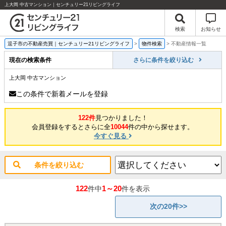
上大岡 中古マンション｜センチュリー21リビングライフ
検索
お知らせ
逗子市の不動産売買｜センチュリー21リビングライフ
>
物件検索
>
不動産情報一覧
現在の検索条件
さらに条件を絞り込む
上大岡 中古マンション
この条件で新着メールを登録
122件
見つかりました！
会員登録をするとさらに全
10044
件の中から探せます。
今すぐ見る
条件を絞り込む
122
1～20
件中
件を表示
次の20件>>