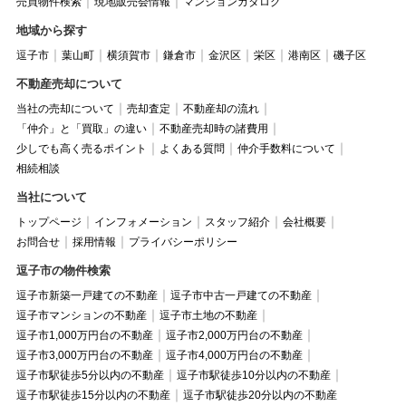
売買物件検索
現地販売会情報
マンションカタログ
地域から探す
逗子市
葉山町
横須賀市
鎌倉市
金沢区
栄区
港南区
磯子区
不動産売却について
当社の売却について
売却査定
不動産却の流れ
「仲介」と「買取」の違い
不動産売却時の諸費用
少しでも高く売るポイント
よくある質問
仲介手数料について
相続相談
当社について
トップページ
インフォメーション
スタッフ紹介
会社概要
お問合せ
採用情報
プライバシーポリシー
逗子市の物件検索
逗子市新築一戸建ての不動産
逗子市中古一戸建ての不動産
逗子市マンションの不動産
逗子市土地の不動産
逗子市1,000万円台の不動産
逗子市2,000万円台の不動産
逗子市3,000万円台の不動産
逗子市4,000万円台の不動産
逗子市駅徒歩5分以内の不動産
逗子市駅徒歩10分以内の不動産
逗子市駅徒歩15分以内の不動産
逗子市駅徒歩20分以内の不動産