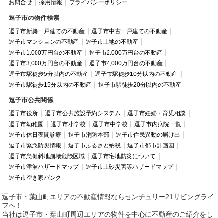
お問合せ
採用情報
プライバシーポリシー
逗子市の物件検索
逗子市新築一戸建ての不動産
逗子市中古一戸建ての不動産
逗子市マンションの不動産
逗子市土地の不動産
逗子市1,000万円台の不動産
逗子市2,000万円台の不動産
逗子市3,000万円台の不動産
逗子市4,000万円台の不動産
逗子市駅徒歩5分以内の不動産
逗子市駅徒歩10分以内の不動産
逗子市駅徒歩15分以内の不動産
逗子市駅徒歩20分以内の不動産
逗子市公共関係
逗子市役所
逗子市公共施設予約システム
逗子市妊婦・育児相談
逗子市幼稚園
逗子市小学校
逗子市中学校
逗子市内病院一覧
逗子市休日夜間診療
逗子市消防本部
逗子市住民異動の届け出
逗子市緊急防災情報
逗子市ふるさと納税
逗子市都市計画図
逗子市急傾斜地崩壊危険区域
逗子市宅地防災について
逗子市津波ハザードマップ
逗子市土砂災害等ハザードマップ
逗子市空き家バンク
逗子市・葉山町エリアの不動産情報ならセンチュリー21リビングライ
フへ！
当社は逗子市・葉山町周辺エリアの物件を中心に不動産のご紹介をし