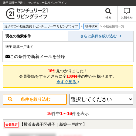
磯子 新築一戸建て｜センチュリー21リビングライフ
検索
お知らせ
逗子市の不動産売買｜センチュリー21リビングライフ
>
物件検索
>
不動産情報一覧
現在の検索条件
さらに条件を絞り込む
磯子 新築一戸建て
この条件で新着メールを登録
16件
見つかりました！
会員登録をするとさらに全
10044
件の中から探せます。
今すぐ見る
条件を絞り込む
16
1～16
件中
件を表示
【横浜市磯子区磯子｜新築一戸建て】
会員限定