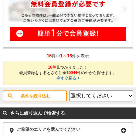
16
1～16
件中
件を表示
16件
見つかりました！
会員登録をするとさらに全
10044
件の中から探せます。
今すぐ見る
条件を絞り込む
さらに絞り込んで検索する
ご希望のエリアを選んでください