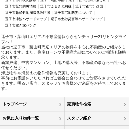
逗子市休日夜間診療
逗子市消防本部
逗子市住民異動の届け出
逗子市緊急防災情報
逗子市ふるさと納税
逗子市都市計画図
逗子市急傾斜地崩壊危険区域
逗子市宅地防災について
逗子市津波ハザードマップ
逗子市土砂災害等ハザードマップ
逗子市空き家バンク
逗子市・葉山町エリアの不動産情報ならセンチュリー21リビングライ
フへ！
当社は逗子市・葉山町周辺エリアの物件を中心に不動産のご紹介をし
ております。また、住宅ローンや不動産売却についてのご相談も随時
承ります。
新築戸建、中古マンション、土地の購入等、不動産の事なら当社へお
任せください。
海近物件や海見えの物件情報も充実しております。
事前にお電話をいただければご都合に合わせてご対応をさせていただ
きます。明るい店内、スタッフでお客様のご来店をお待ちしておりま
す。
トップページ
売買物件検索
お気に入り物件一覧
スタッフ紹介