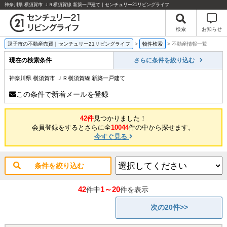
神奈川県 横須賀市 ＪＲ横須賀線 新築一戸建て｜センチュリー21リビングライフ
検索
お知らせ
逗子市の不動産売買｜センチュリー21リビングライフ
>
物件検索
>
不動産情報一覧
現在の検索条件
さらに条件を絞り込む
神奈川県 横須賀市 ＪＲ横須賀線 新築一戸建て
この条件で新着メールを登録
42件
見つかりました！
会員登録をするとさらに全
10044
件の中から探せます。
今すぐ見る
条件を絞り込む
42
1～20
件中
件を表示
次の20件>>