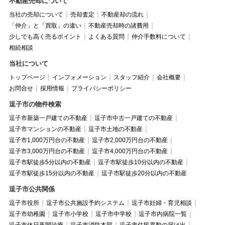
不動産売却について
当社の売却について
売却査定
不動産却の流れ
「仲介」と「買取」の違い
不動産売却時の諸費用
少しでも高く売るポイント
よくある質問
仲介手数料について
相続相談
当社について
トップページ
インフォメーション
スタッフ紹介
会社概要
お問合せ
採用情報
プライバシーポリシー
逗子市の物件検索
逗子市新築一戸建ての不動産
逗子市中古一戸建ての不動産
逗子市マンションの不動産
逗子市土地の不動産
逗子市1,000万円台の不動産
逗子市2,000万円台の不動産
逗子市3,000万円台の不動産
逗子市4,000万円台の不動産
逗子市駅徒歩5分以内の不動産
逗子市駅徒歩10分以内の不動産
逗子市駅徒歩15分以内の不動産
逗子市駅徒歩20分以内の不動産
逗子市公共関係
逗子市役所
逗子市公共施設予約システム
逗子市妊婦・育児相談
逗子市幼稚園
逗子市小学校
逗子市中学校
逗子市内病院一覧