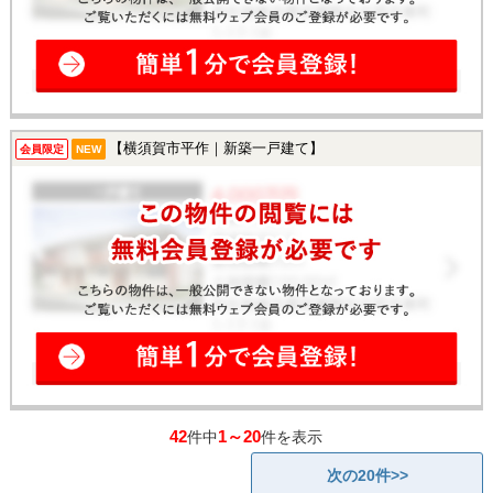
【横須賀市平作｜新築一戸建て】
会員限定
NEW
42
1～20
件中
件を表示
次の20件>>