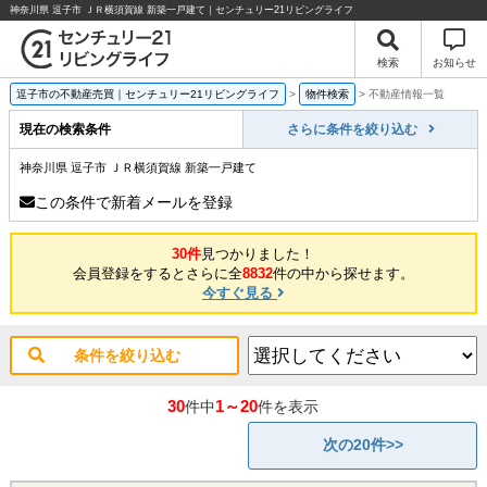
神奈川県 逗子市 ＪＲ横須賀線 新築一戸建て｜センチュリー21リビングライフ
検索
お知らせ
逗子市の不動産売買｜センチュリー21リビングライフ
>
物件検索
>
不動産情報一覧
現在の検索条件
さらに条件を絞り込む
神奈川県 逗子市 ＪＲ横須賀線 新築一戸建て
この条件で新着メールを登録
30件
見つかりました！
会員登録をするとさらに全
8832
件の中から探せます。
今すぐ見る
条件を絞り込む
30
1～20
件中
件を表示
次の20件>>