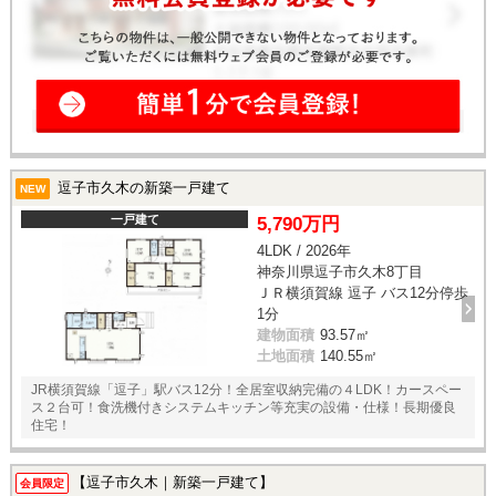
逗子市久木の新築一戸建て
NEW
一戸建て
5,790万円
4LDK / 2026年
神奈川県逗子市久木8丁目
ＪＲ横須賀線 逗子 バス12分停歩
1分
建物面積
93.57㎡
土地面積
140.55㎡
JR横須賀線「逗子」駅バス12分！全居室収納完備の４LDK！カースペー
ス２台可！食洗機付きシステムキッチン等充実の設備・仕様！長期優良
住宅！
【逗子市久木｜新築一戸建て】
会員限定