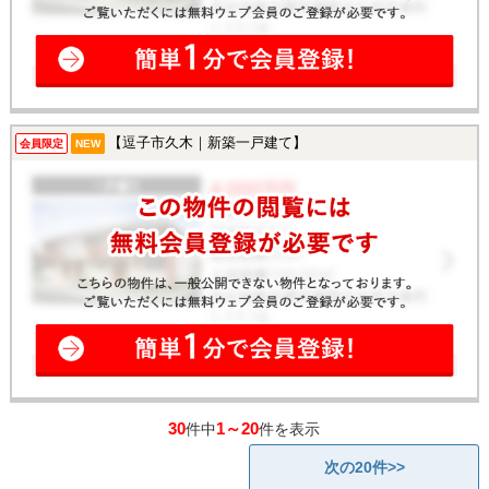
【逗子市久木｜新築一戸建て】
会員限定
NEW
30
1～20
件中
件を表示
次の20件>>