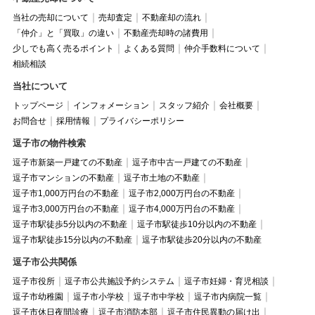
当社の売却について
売却査定
不動産却の流れ
「仲介」と「買取」の違い
不動産売却時の諸費用
少しでも高く売るポイント
よくある質問
仲介手数料について
相続相談
当社について
トップページ
インフォメーション
スタッフ紹介
会社概要
お問合せ
採用情報
プライバシーポリシー
逗子市の物件検索
逗子市新築一戸建ての不動産
逗子市中古一戸建ての不動産
逗子市マンションの不動産
逗子市土地の不動産
逗子市1,000万円台の不動産
逗子市2,000万円台の不動産
逗子市3,000万円台の不動産
逗子市4,000万円台の不動産
逗子市駅徒歩5分以内の不動産
逗子市駅徒歩10分以内の不動産
逗子市駅徒歩15分以内の不動産
逗子市駅徒歩20分以内の不動産
逗子市公共関係
逗子市役所
逗子市公共施設予約システム
逗子市妊婦・育児相談
逗子市幼稚園
逗子市小学校
逗子市中学校
逗子市内病院一覧
逗子市休日夜間診療
逗子市消防本部
逗子市住民異動の届け出