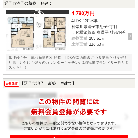
逗子市池子の新築一戸建て
一戸建て
4,780万円
4LDK / 2026年
神奈川県逗子市池子2丁目
ＪＲ横須賀線 東逗子 徒歩14分
建物面積
103.51㎡
土地面積
118.63㎡
駅徒歩９分！敷地面積約35坪超！LDKが南西向きにつき陽当たり良好！
配膳・片付けも楽々のカウンターキッチン♪収納完備でランドリー周りを
スッキリ！
【逗子市池子｜新築一戸建て】
会員限定