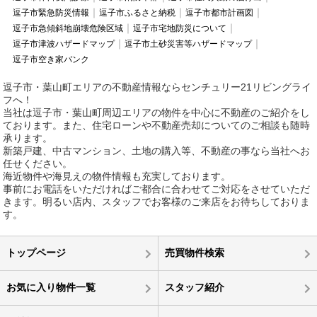
逗子市緊急防災情報
逗子市ふるさと納税
逗子市都市計画図
逗子市急傾斜地崩壊危険区域
逗子市宅地防災について
逗子市津波ハザードマップ
逗子市土砂災害等ハザードマップ
逗子市空き家バンク
逗子市・葉山町エリアの不動産情報ならセンチュリー21リビングライ
フへ！
当社は逗子市・葉山町周辺エリアの物件を中心に不動産のご紹介をし
ております。また、住宅ローンや不動産売却についてのご相談も随時
承ります。
新築戸建、中古マンション、土地の購入等、不動産の事なら当社へお
任せください。
海近物件や海見えの物件情報も充実しております。
事前にお電話をいただければご都合に合わせてご対応をさせていただ
きます。明るい店内、スタッフでお客様のご来店をお待ちしておりま
す。
トップページ
売買物件検索
お気に入り物件一覧
スタッフ紹介