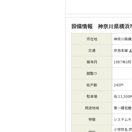
設備情報 神奈川県横浜
所在地
神奈川県横
交通
京急本線
築年月
1987年3月
間取り
総戸数
243戸
駐車場
有:13,500
用途地域
第一種低層
特徴
システムキッ
小学校名:
学区