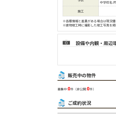
中学校名:
施工
※各種情報と差異がある場合は現況優
※建物竣工時に撮影した竣工写真を掲
設備や内観・周辺
販売中の物件
0
0
募集中:
件（非公開:
件）
ご成約状況