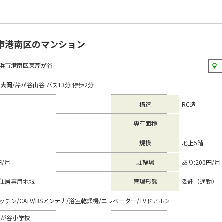
市港南区のマンション
浜市港南区東芹が谷
上大岡
/芹が谷山谷 バス13分 停歩2分
構造
RC造
専有面積
規模
地上5階
円/月
駐輪場
あり:200円/月
住居専用地域
管理形態
委託（通勤）
チン/CATV/BSアンテナ/浴室乾燥機/エレベーター/TVドアホン
芹が谷小学校