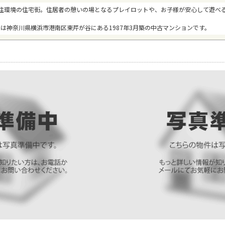
住環境の住宅街。住居者の憩いの場となるプレイロットや、お子様が安心して遊べる公
は神奈川県横浜市港南区東芹が谷にある1987年3月築の中古マンションです。