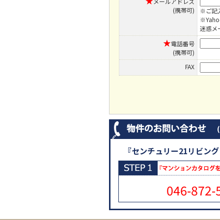
★
メールアドレス
(携帯可)
※ご記
※Ya
迷惑メ
★
電話番号
(携帯可)
FAX
『センチュリー21リビン
046-872-