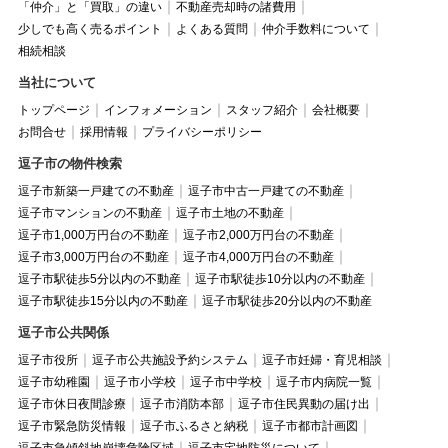
「仲介」と「買取」の違い
不動産売却時の諸費用
少しでも高く売るポイント
よくある質問
仲介手数料について
相続相談
当社について
トップページ
インフォメーション
スタッフ紹介
会社概要
お問合せ
採用情報
プライバシーポリシー
逗子市の物件検索
逗子市新築一戸建ての不動産
逗子市中古一戸建ての不動産
逗子市マンションの不動産
逗子市土地の不動産
逗子市1,000万円台の不動産
逗子市2,000万円台の不動産
逗子市3,000万円台の不動産
逗子市4,000万円台の不動産
逗子市駅徒歩5分以内の不動産
逗子市駅徒歩10分以内の不動産
逗子市駅徒歩15分以内の不動産
逗子市駅徒歩20分以内の不動産
逗子市公共関係
逗子市役所
逗子市公共施設予約システム
逗子市妊婦・育児相談
逗子市幼稚園
逗子市小学校
逗子市中学校
逗子市内病院一覧
逗子市休日夜間診療
逗子市消防本部
逗子市住民異動の届け出
逗子市緊急防災情報
逗子市ふるさと納税
逗子市都市計画図
逗子市急傾斜地崩壊危険区域
逗子市宅地防災について