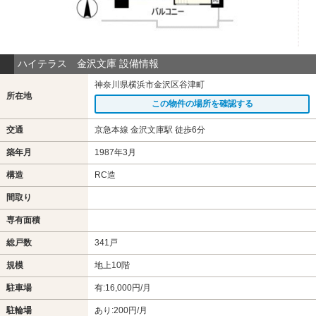
ハイテラス 金沢文庫 設備情報
神奈川県横浜市金沢区谷津町
所在地
この物件の場所を確認する
交通
京急本線 金沢文庫駅 徒歩6分
築年月
1987年3月
構造
RC造
間取り
専有面積
総戸数
341戸
規模
地上10階
駐車場
有:16,000円/月
駐輪場
あり:200円/月