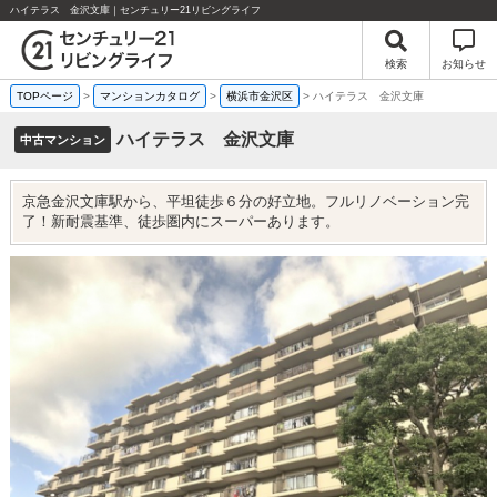
ハイテラス 金沢文庫｜センチュリー21リビングライフ
検索
お知らせ
TOPページ
>
マンションカタログ
>
横浜市金沢区
>
ハイテラス 金沢文庫
ハイテラス 金沢文庫
中古マンション
京急金沢文庫駅から、平坦徒歩６分の好立地。フルリノベーション完
了！新耐震基準、徒歩圏内にスーパーあります。