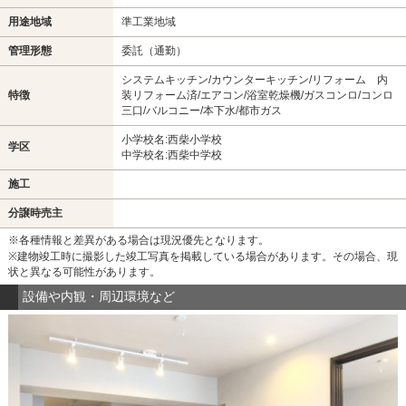
用途地域
準工業地域
管理形態
委託（通勤）
システムキッチン/カウンターキッチン/リフォーム 内
特徴
装リフォーム済/エアコン/浴室乾燥機/ガスコンロ/コンロ
三口/バルコニー/本下水/都市ガス
小学校名:西柴小学校
学区
中学校名:西柴中学校
施工
分譲時売主
※各種情報と差異がある場合は現況優先となります。
※建物竣工時に撮影した竣工写真を掲載している場合があります。その場合、現
状と異なる可能性があります。
設備や内観・周辺環境など