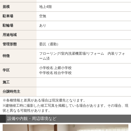
規模
地上4階
駐車場
空無
駐輪場
あり
用途地域
管理形態
委託（通勤）
フローリング/室内洗濯機置場/リフォーム 内装リフォ
特徴
ーム済
小学校名:上郷小学校
学区
中学校名:桂台中学校
施工
分譲時売主
※各種情報と差異がある場合は現況優先となります。
※建物竣工時に撮影した竣工写真を掲載している場合があります。その場合、現
状と異なる可能性があります。
設備や内観・周辺環境など