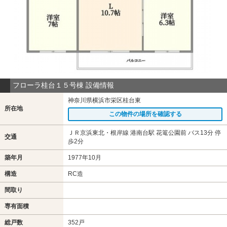
フローラ桂台１５号棟 設備情報
神奈川県横浜市栄区桂台東
所在地
この物件の場所を確認する
ＪＲ京浜東北・根岸線 港南台駅 花篭公園前 バス13分 停
交通
歩2分
築年月
1977年10月
構造
RC造
間取り
専有面積
総戸数
352戸