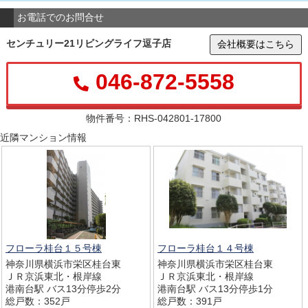
お電話でのお問合せ
センチュリー21リビングライフ逗子店
会社概要はこちら
046-872-5558
物件番号：RHS-042801-17800
近隣マンション情報
フローラ桂台１５号棟
フローラ桂台１４号棟
神奈川県横浜市栄区桂台東
神奈川県横浜市栄区桂台東
ＪＲ京浜東北・根岸線
ＪＲ京浜東北・根岸線
港南台駅 バス13分停歩2分
港南台駅 バス13分停歩1分
総戸数：352戸
総戸数：391戸