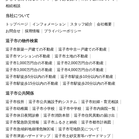
相続相談
当社について
トップページ
インフォメーション
スタッフ紹介
会社概要
お問合せ
採用情報
プライバシーポリシー
逗子市の物件検索
逗子市新築一戸建ての不動産
逗子市中古一戸建ての不動産
逗子市マンションの不動産
逗子市土地の不動産
逗子市1,000万円台の不動産
逗子市2,000万円台の不動産
逗子市3,000万円台の不動産
逗子市4,000万円台の不動産
逗子市駅徒歩5分以内の不動産
逗子市駅徒歩10分以内の不動産
逗子市駅徒歩15分以内の不動産
逗子市駅徒歩20分以内の不動産
逗子市公共関係
逗子市役所
逗子市公共施設予約システム
逗子市妊婦・育児相談
逗子市幼稚園
逗子市小学校
逗子市中学校
逗子市内病院一覧
逗子市休日夜間診療
逗子市消防本部
逗子市住民異動の届け出
逗子市緊急防災情報
逗子市ふるさと納税
逗子市都市計画図
逗子市急傾斜地崩壊危険区域
逗子市宅地防災について
逗子市津波ハザードマップ
逗子市土砂災害等ハザードマップ