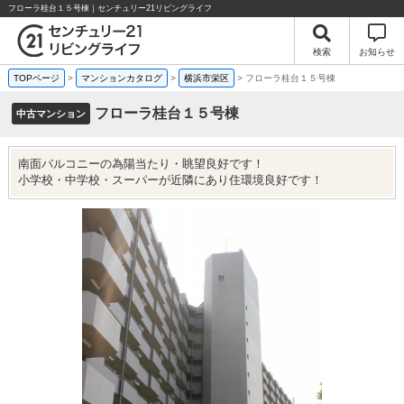
フローラ桂台１５号棟｜センチュリー21リビングライフ
検索
お知らせ
TOPページ
>
マンションカタログ
>
横浜市栄区
>
フローラ桂台１５号棟
フローラ桂台１５号棟
中古マンション
南面バルコニーの為陽当たり・眺望良好です！
小学校・中学校・スーパーが近隣にあり住環境良好です！