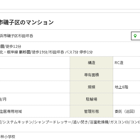
市磯子区のマンション
浜市磯子区杉田坪呑
杉田
/徒歩12分
北・根岸線
新杉田
/徒歩19分/杉田坪呑 バス7分 停歩1分
構造
RC造
専有面積
規模
地上6階
円/月
駐輪場
住居専用地域
管理形態
委託（巡回）
窓/システムキッチン/シャンプードレッサー/追い焚き/浴室乾燥機/ガスコンロ/コンロ
梅林小学校