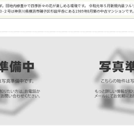
す。団地内緑豊かで四季折々の花が楽しめる環境です。 令和元年５月新規内装フ
-２号は神奈川県横浜市磯子区杉田坪呑にある1989年8月築の中古マンションです