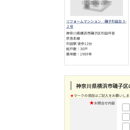
リフォームマンション 磯子杉田台３-
２号
神奈川県横浜市磯子区杉田坪呑
京急本線
杉田駅 徒歩12分
総戸数：30戸
築年数：1989年
神奈川県横浜市磯子区
★
マークの項目はご記入をお願いしま
★
お問合せ内容