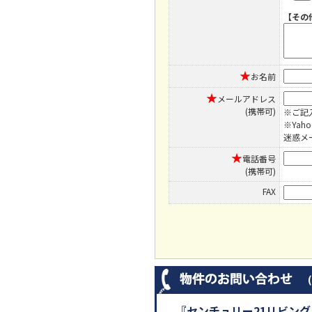
【その
★
お名前
★
メールアドレス
(携帯可)
※ご記
※Ya
迷惑メ
★
電話番号
(携帯可)
FAX
『センチュリー21リビン