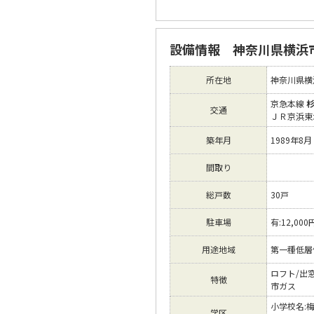
設備情報 神奈川県横浜
所在地
神奈川県横
京急本線
交通
ＪＲ京浜東
築年月
1989年8月
間取り
総戸数
30戸
駐車場
有:12,000
用途地域
第一種低層
ロフト/出
特徴
市ガス
小学校名:
学区