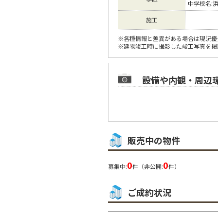
中学校名:
施工
※各種情報と差異がある場合は現況優
※建物竣工時に撮影した竣工写真を掲
設備や内観・周辺
販売中の物件
0
0
募集中:
件（非公開:
件）
ご成約状況