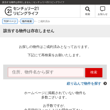
該当する物件は存在しません｜センチュリー21リビングライフ
検索
お知らせ
TOPページ
>
物件検索
>
-
ご成約済み
該当する物件は存在しません
お探しの物件はご成約済みとなっております。
下記にて再検索をお願いたします。
検索
絞り込んで物件を探す
ホームページに掲載されていない物件も
多数ございます。
お手数ですが、
会員登録フォームよりお問合せ下さい。