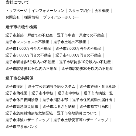
当社について
トップページ
インフォメーション
スタッフ紹介
会社概要
お問合せ
採用情報
プライバシーポリシー
逗子市の物件検索
逗子市新築一戸建ての不動産
逗子市中古一戸建ての不動産
逗子市マンションの不動産
逗子市土地の不動産
逗子市1,000万円台の不動産
逗子市2,000万円台の不動産
逗子市3,000万円台の不動産
逗子市4,000万円台の不動産
逗子市駅徒歩5分以内の不動産
逗子市駅徒歩10分以内の不動産
逗子市駅徒歩15分以内の不動産
逗子市駅徒歩20分以内の不動産
逗子市公共関係
逗子市役所
逗子市公共施設予約システム
逗子市妊婦・育児相談
逗子市幼稚園
逗子市小学校
逗子市中学校
逗子市内病院一覧
逗子市休日夜間診療
逗子市消防本部
逗子市住民異動の届け出
逗子市緊急防災情報
逗子市ふるさと納税
逗子市都市計画図
逗子市急傾斜地崩壊危険区域
逗子市宅地防災について
逗子市津波ハザードマップ
逗子市土砂災害等ハザードマップ
逗子市空き家バンク