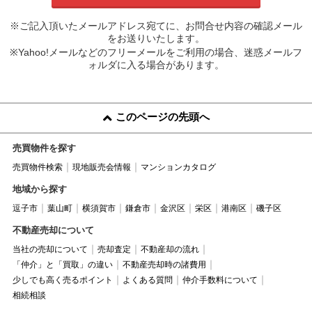
※ご記入頂いたメールアドレス宛てに、お問合せ内容の確認メール
をお送りいたします。
※Yahoo!メールなどのフリーメールをご利用の場合、迷惑メールフ
ォルダに入る場合があります。
このページの先頭へ
売買物件を探す
売買物件検索
現地販売会情報
マンションカタログ
地域から探す
逗子市
葉山町
横須賀市
鎌倉市
金沢区
栄区
港南区
磯子区
不動産売却について
当社の売却について
売却査定
不動産却の流れ
「仲介」と「買取」の違い
不動産売却時の諸費用
少しでも高く売るポイント
よくある質問
仲介手数料について
相続相談