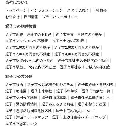
当社について
トップページ
インフォメーション
スタッフ紹介
会社概要
お問合せ
採用情報
プライバシーポリシー
逗子市の物件検索
逗子市新築一戸建ての不動産
逗子市中古一戸建ての不動産
逗子市マンションの不動産
逗子市土地の不動産
逗子市1,000万円台の不動産
逗子市2,000万円台の不動産
逗子市3,000万円台の不動産
逗子市4,000万円台の不動産
逗子市駅徒歩5分以内の不動産
逗子市駅徒歩10分以内の不動産
逗子市駅徒歩15分以内の不動産
逗子市駅徒歩20分以内の不動産
逗子市公共関係
逗子市役所
逗子市公共施設予約システム
逗子市妊婦・育児相談
逗子市幼稚園
逗子市小学校
逗子市中学校
逗子市内病院一覧
逗子市休日夜間診療
逗子市消防本部
逗子市住民異動の届け出
逗子市緊急防災情報
逗子市ふるさと納税
逗子市都市計画図
逗子市急傾斜地崩壊危険区域
逗子市宅地防災について
逗子市津波ハザードマップ
逗子市土砂災害等ハザードマップ
逗子市空き家バンク