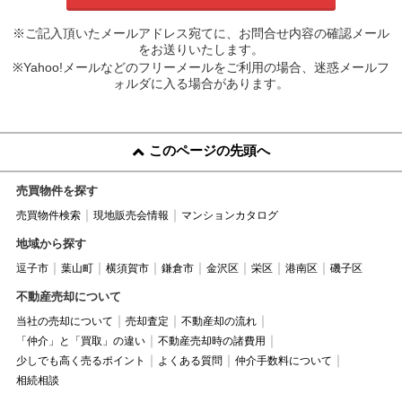
※ご記入頂いたメールアドレス宛てに、お問合せ内容の確認メール
をお送りいたします。
※Yahoo!メールなどのフリーメールをご利用の場合、迷惑メールフ
ォルダに入る場合があります。
このページの先頭へ
売買物件を探す
売買物件検索
現地販売会情報
マンションカタログ
地域から探す
逗子市
葉山町
横須賀市
鎌倉市
金沢区
栄区
港南区
磯子区
不動産売却について
当社の売却について
売却査定
不動産却の流れ
「仲介」と「買取」の違い
不動産売却時の諸費用
少しでも高く売るポイント
よくある質問
仲介手数料について
相続相談