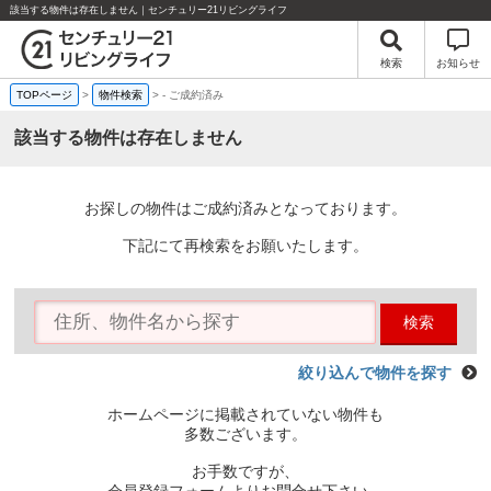
該当する物件は存在しません｜センチュリー21リビングライフ
検索
お知らせ
TOPページ
>
物件検索
>
-
ご成約済み
該当する物件は存在しません
お探しの物件はご成約済みとなっております。
下記にて再検索をお願いたします。
検索
絞り込んで物件を探す
ホームページに掲載されていない物件も
多数ございます。
お手数ですが、
会員登録フォームよりお問合せ下さい。