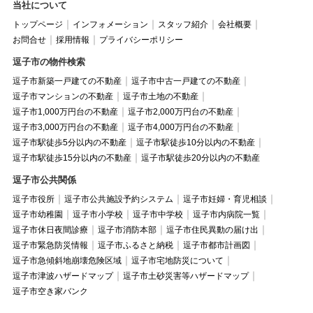
当社について
トップページ
インフォメーション
スタッフ紹介
会社概要
お問合せ
採用情報
プライバシーポリシー
逗子市の物件検索
逗子市新築一戸建ての不動産
逗子市中古一戸建ての不動産
逗子市マンションの不動産
逗子市土地の不動産
逗子市1,000万円台の不動産
逗子市2,000万円台の不動産
逗子市3,000万円台の不動産
逗子市4,000万円台の不動産
逗子市駅徒歩5分以内の不動産
逗子市駅徒歩10分以内の不動産
逗子市駅徒歩15分以内の不動産
逗子市駅徒歩20分以内の不動産
逗子市公共関係
逗子市役所
逗子市公共施設予約システム
逗子市妊婦・育児相談
逗子市幼稚園
逗子市小学校
逗子市中学校
逗子市内病院一覧
逗子市休日夜間診療
逗子市消防本部
逗子市住民異動の届け出
逗子市緊急防災情報
逗子市ふるさと納税
逗子市都市計画図
逗子市急傾斜地崩壊危険区域
逗子市宅地防災について
逗子市津波ハザードマップ
逗子市土砂災害等ハザードマップ
逗子市空き家バンク