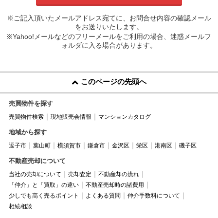
※ご記入頂いたメールアドレス宛てに、お問合せ内容の確認メール
をお送りいたします。
※Yahoo!メールなどのフリーメールをご利用の場合、迷惑メールフ
ォルダに入る場合があります。
このページの先頭へ
売買物件を探す
売買物件検索
現地販売会情報
マンションカタログ
地域から探す
逗子市
葉山町
横須賀市
鎌倉市
金沢区
栄区
港南区
磯子区
不動産売却について
当社の売却について
売却査定
不動産却の流れ
「仲介」と「買取」の違い
不動産売却時の諸費用
少しでも高く売るポイント
よくある質問
仲介手数料について
相続相談