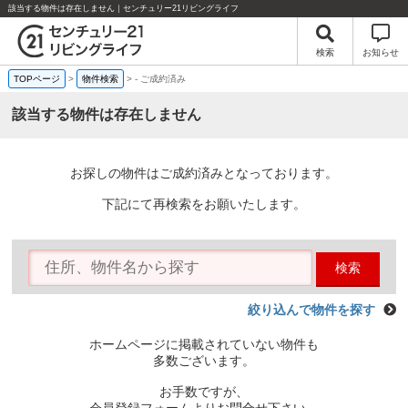
該当する物件は存在しません｜センチュリー21リビングライフ
検索
お知らせ
TOPページ
>
物件検索
>
-
ご成約済み
該当する物件は存在しません
お探しの物件はご成約済みとなっております。
下記にて再検索をお願いたします。
検索
絞り込んで物件を探す
ホームページに掲載されていない物件も
多数ございます。
お手数ですが、
会員登録フォームよりお問合せ下さい。