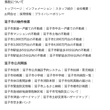
当社について
トップページ
インフォメーション
スタッフ紹介
会社概要
お問合せ
採用情報
プライバシーポリシー
逗子市の物件検索
逗子市新築一戸建ての不動産
逗子市中古一戸建ての不動産
逗子市マンションの不動産
逗子市土地の不動産
逗子市1,000万円台の不動産
逗子市2,000万円台の不動産
逗子市3,000万円台の不動産
逗子市4,000万円台の不動産
逗子市駅徒歩5分以内の不動産
逗子市駅徒歩10分以内の不動産
逗子市駅徒歩15分以内の不動産
逗子市駅徒歩20分以内の不動産
逗子市公共関係
逗子市役所
逗子市公共施設予約システム
逗子市妊婦・育児相談
逗子市幼稚園
逗子市小学校
逗子市中学校
逗子市内病院一覧
逗子市休日夜間診療
逗子市消防本部
逗子市住民異動の届け出
逗子市緊急防災情報
逗子市ふるさと納税
逗子市都市計画図
逗子市急傾斜地崩壊危険区域
逗子市宅地防災について
逗子市津波ハザードマップ
逗子市土砂災害等ハザードマップ
逗子市空き家バンク