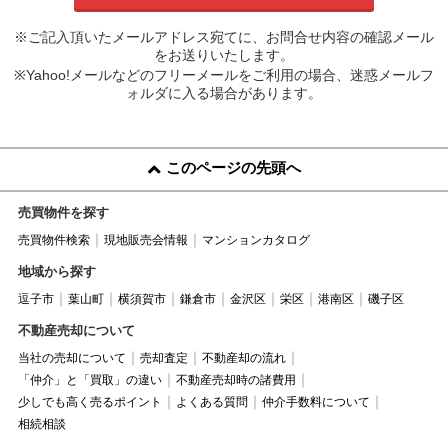
※ご記入頂いたメールアドレス宛てに、お問合せ内容の確認メール
をお送りいたします。
※Yahoo!メールなどのフリーメールをご利用の場合、迷惑メールフ
ォルダに入る場合があります。
このページの先頭へ
売買物件を探す
売買物件検索
現地販売会情報
マンションカタログ
地域から探す
逗子市
葉山町
横須賀市
鎌倉市
金沢区
栄区
港南区
磯子区
不動産売却について
当社の売却について
売却査定
不動産却の流れ
「仲介」と「買取」の違い
不動産売却時の諸費用
少しでも高く売るポイント
よくある質問
仲介手数料について
相続相談