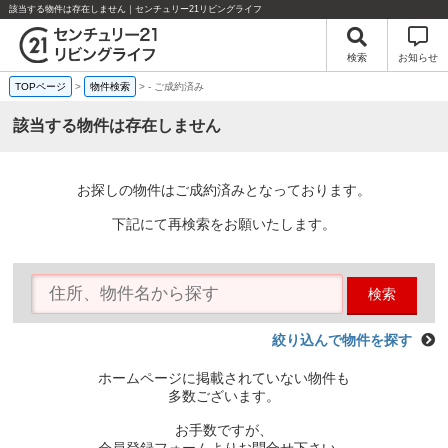
該当する物件は存在しません｜センチュリー21リビングライフ
検索
お知らせ
TOPページ
>
物件検索
>
-
ご成約済み
該当する物件は存在しません
お探しの物件はご成約済みとなっております。
下記にて再検索をお願いたします。
検索
絞り込んで物件を探す
ホームページに掲載されていない物件も
多数ございます。
お手数ですが、
会員登録フォームよりお問合せ下さい。