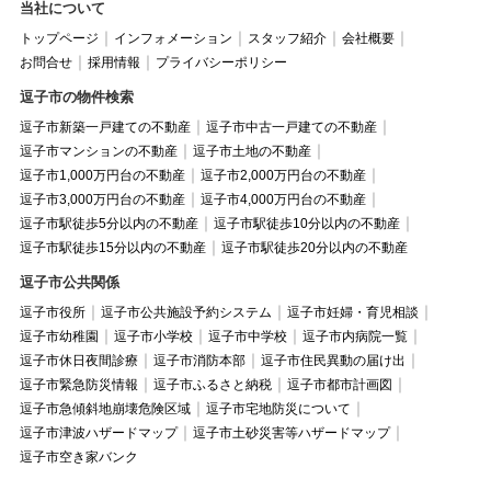
当社について
トップページ
インフォメーション
スタッフ紹介
会社概要
お問合せ
採用情報
プライバシーポリシー
逗子市の物件検索
逗子市新築一戸建ての不動産
逗子市中古一戸建ての不動産
逗子市マンションの不動産
逗子市土地の不動産
逗子市1,000万円台の不動産
逗子市2,000万円台の不動産
逗子市3,000万円台の不動産
逗子市4,000万円台の不動産
逗子市駅徒歩5分以内の不動産
逗子市駅徒歩10分以内の不動産
逗子市駅徒歩15分以内の不動産
逗子市駅徒歩20分以内の不動産
逗子市公共関係
逗子市役所
逗子市公共施設予約システム
逗子市妊婦・育児相談
逗子市幼稚園
逗子市小学校
逗子市中学校
逗子市内病院一覧
逗子市休日夜間診療
逗子市消防本部
逗子市住民異動の届け出
逗子市緊急防災情報
逗子市ふるさと納税
逗子市都市計画図
逗子市急傾斜地崩壊危険区域
逗子市宅地防災について
逗子市津波ハザードマップ
逗子市土砂災害等ハザードマップ
逗子市空き家バンク