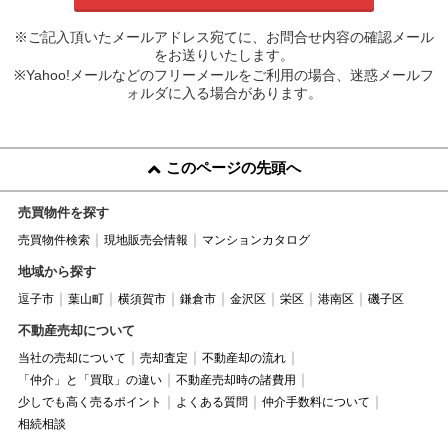
※ご記入頂いたメールアドレス宛てに、お問合せ内容の確認メール
をお送りいたします。
※Yahoo!メールなどのフリーメールをご利用の場合、迷惑メールフ
ォルダに入る場合があります。
このページの先頭へ
売買物件を探す
売買物件検索
現地販売会情報
マンションカタログ
地域から探す
逗子市
葉山町
横須賀市
鎌倉市
金沢区
栄区
港南区
磯子区
不動産売却について
当社の売却について
売却査定
不動産却の流れ
「仲介」と「買取」の違い
不動産売却時の諸費用
少しでも高く売るポイント
よくある質問
仲介手数料について
相続相談