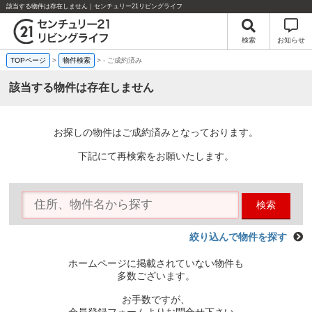
該当する物件は存在しません｜センチュリー21リビングライフ
検索
お知らせ
TOPページ
>
物件検索
>
-
ご成約済み
該当する物件は存在しません
お探しの物件はご成約済みとなっております。
下記にて再検索をお願いたします。
検索
絞り込んで物件を探す
ホームページに掲載されていない物件も
多数ございます。
お手数ですが、
会員登録フォームよりお問合せ下さい。