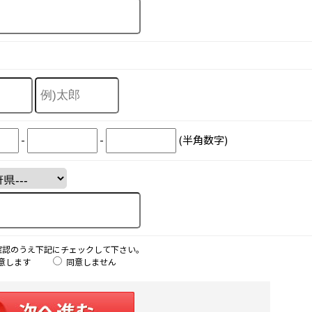
-
-
(半角数字)
確認のうえ下記にチェックして下さい。
意します
同意しません