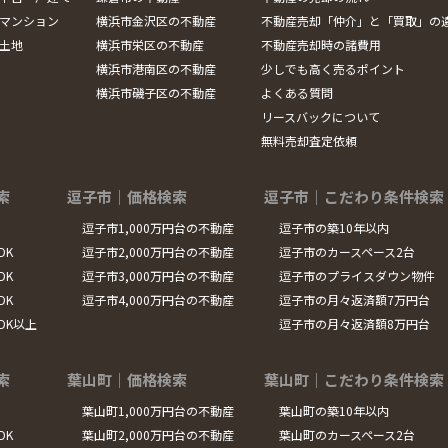
マンション
横浜市金沢区の不動産
不動産売却「仲介」と「買取」の
土地
横浜市栄区の不動産
不動産売却時の諸費用
横浜市港南区の不動産
少しでも高く売るポイント
横浜市磯子区の不動産
よくある質問
リースバックについて
無料売却査定依頼
索
逗子市｜価格検索
逗子市｜こだわり条件検索
逗子市1,000万円台の不動産
逗子市の築10年以内
DK
逗子市2,000万円台の不動産
逗子市のカースペース2台
DK
逗子市3,000万円台の不動産
逗子市のプライスダウン物件
DK
逗子市4,000万円台の不動産
逗子市の月々返済額7万円台
LDK以上
逗子市の月々返済額8万円台
索
葉山町｜価格検索
葉山町｜こだわり条件検索
葉山町1,000万円台の不動産
葉山町の築10年以内
DK
葉山町2,000万円台の不動産
葉山町のカースペース2台