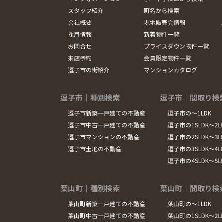
スタッフ紹介
町名から検索
会社概要
現地販売会情報
採用情報
新着物件一覧
お問合せ
プライスダウン物件一覧
来店予約
会員限定物件一覧
逗子市の街紹介
マンションカタログ
逗子市｜種別検索
逗子市｜間取り検
逗子市新築一戸建ての不動産
逗子市の～1LDK
逗子市中古一戸建ての不動産
逗子市の1SLDK～2L
逗子市マンションの不動産
逗子市の2SLDK～3L
逗子市土地の不動産
逗子市の3SLDK～4L
逗子市の4SLDK～5
葉山町｜種別検索
葉山町｜間取り検
葉山町新築一戸建ての不動産
葉山町の～1LDK
葉山町中古一戸建ての不動産
葉山町の1SLDK～2L