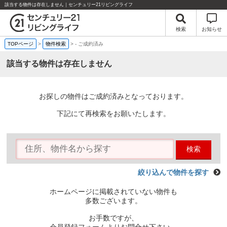
該当する物件は存在しません｜センチュリー21リビングライフ
検索
お知らせ
TOPページ
>
物件検索
>
-
ご成約済み
該当する物件は存在しません
お探しの物件はご成約済みとなっております。
下記にて再検索をお願いたします。
検索
絞り込んで物件を探す
ホームページに掲載されていない物件も
多数ございます。
お手数ですが、
会員登録フォームよりお問合せ下さい。