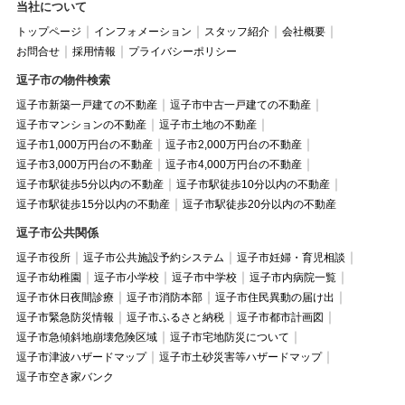
当社について
トップページ
インフォメーション
スタッフ紹介
会社概要
お問合せ
採用情報
プライバシーポリシー
逗子市の物件検索
逗子市新築一戸建ての不動産
逗子市中古一戸建ての不動産
逗子市マンションの不動産
逗子市土地の不動産
逗子市1,000万円台の不動産
逗子市2,000万円台の不動産
逗子市3,000万円台の不動産
逗子市4,000万円台の不動産
逗子市駅徒歩5分以内の不動産
逗子市駅徒歩10分以内の不動産
逗子市駅徒歩15分以内の不動産
逗子市駅徒歩20分以内の不動産
逗子市公共関係
逗子市役所
逗子市公共施設予約システム
逗子市妊婦・育児相談
逗子市幼稚園
逗子市小学校
逗子市中学校
逗子市内病院一覧
逗子市休日夜間診療
逗子市消防本部
逗子市住民異動の届け出
逗子市緊急防災情報
逗子市ふるさと納税
逗子市都市計画図
逗子市急傾斜地崩壊危険区域
逗子市宅地防災について
逗子市津波ハザードマップ
逗子市土砂災害等ハザードマップ
逗子市空き家バンク