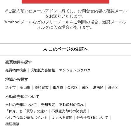
※ご記入頂いたメールアドレス宛てに、お問合せ内容の確認メール
をお送りいたします。
※Yahoo!メールなどのフリーメールをご利用の場合、迷惑メールフ
ォルダに入る場合があります。
このページの先頭へ
売買物件を探す
売買物件検索
現地販売会情報
マンションカタログ
地域から探す
逗子市
葉山町
横須賀市
鎌倉市
金沢区
栄区
港南区
磯子区
不動産売却について
当社の売却について
売却査定
不動産却の流れ
「仲介」と「買取」の違い
不動産売却時の諸費用
少しでも高く売るポイント
よくある質問
仲介手数料について
相続相談