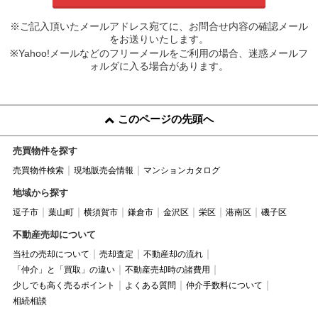
※ご記入頂いたメールアドレス宛てに、お問合せ内容の確認メール
をお送りいたします。
※Yahoo!メールなどのフリーメールをご利用の場合、迷惑メールフ
ォルダに入る場合があります。
このページの先頭へ
売買物件を探す
売買物件検索
現地販売会情報
マンションカタログ
地域から探す
逗子市
葉山町
横須賀市
鎌倉市
金沢区
栄区
港南区
磯子区
不動産売却について
当社の売却について
売却査定
不動産却の流れ
「仲介」と「買取」の違い
不動産売却時の諸費用
少しでも高く売るポイント
よくある質問
仲介手数料について
相続相談