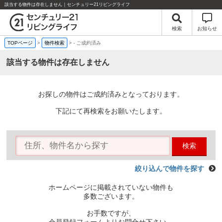
該当する物件は存在しません｜センチュリー21リビングライフ
検索
お知らせ
TOPページ
>
物件検索
>
-
ご成約済み
該当する物件は存在しません
お探しの物件はご成約済みとなっております。
下記にて再検索をお願いたします。
検索
絞り込んで物件を探す
ホームページに掲載されていない物件も
多数ございます。
お手数ですが、
会員登録フォームよりお問合せ下さい。