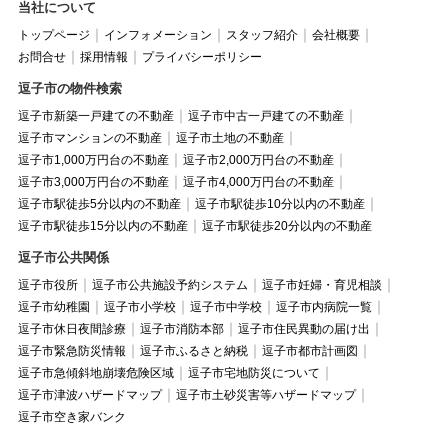
当社について
トップページ
インフォメーション
スタッフ紹介
会社概要
お問合せ
採用情報
プライバシーポリシー
逗子市の物件検索
逗子市新築一戸建ての不動産
逗子市中古一戸建ての不動産
逗子市マンションの不動産
逗子市土地の不動産
逗子市1,000万円台の不動産
逗子市2,000万円台の不動産
逗子市3,000万円台の不動産
逗子市4,000万円台の不動産
逗子市駅徒歩5分以内の不動産
逗子市駅徒歩10分以内の不動産
逗子市駅徒歩15分以内の不動産
逗子市駅徒歩20分以内の不動産
逗子市公共関係
逗子市役所
逗子市公共施設予約システム
逗子市妊婦・育児相談
逗子市幼稚園
逗子市小学校
逗子市中学校
逗子市内病院一覧
逗子市休日夜間診療
逗子市消防本部
逗子市住民異動の届け出
逗子市緊急防災情報
逗子市ふるさと納税
逗子市都市計画図
逗子市急傾斜地崩壊危険区域
逗子市宅地防災について
逗子市津波ハザードマップ
逗子市土砂災害等ハザードマップ
逗子市空き家バンク