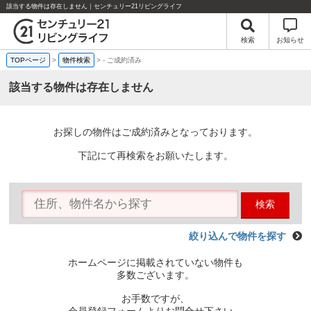
該当する物件は存在しません｜センチュリー21リビングライフ
検索
お知らせ
TOPページ
>
物件検索
>
-
ご成約済み
該当する物件は存在しません
お探しの物件はご成約済みとなっております。
下記にて再検索をお願いたします。
検索
絞り込んで物件を探す
ホームページに掲載されていない物件も
多数ございます。
お手数ですが、
会員登録フォームよりお問合せ下さい。