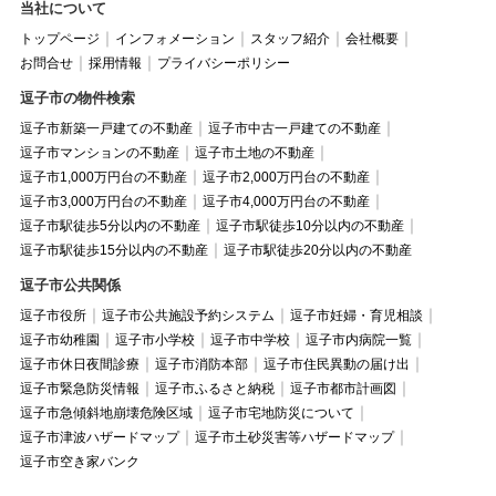
当社について
トップページ
インフォメーション
スタッフ紹介
会社概要
お問合せ
採用情報
プライバシーポリシー
逗子市の物件検索
逗子市新築一戸建ての不動産
逗子市中古一戸建ての不動産
逗子市マンションの不動産
逗子市土地の不動産
逗子市1,000万円台の不動産
逗子市2,000万円台の不動産
逗子市3,000万円台の不動産
逗子市4,000万円台の不動産
逗子市駅徒歩5分以内の不動産
逗子市駅徒歩10分以内の不動産
逗子市駅徒歩15分以内の不動産
逗子市駅徒歩20分以内の不動産
逗子市公共関係
逗子市役所
逗子市公共施設予約システム
逗子市妊婦・育児相談
逗子市幼稚園
逗子市小学校
逗子市中学校
逗子市内病院一覧
逗子市休日夜間診療
逗子市消防本部
逗子市住民異動の届け出
逗子市緊急防災情報
逗子市ふるさと納税
逗子市都市計画図
逗子市急傾斜地崩壊危険区域
逗子市宅地防災について
逗子市津波ハザードマップ
逗子市土砂災害等ハザードマップ
逗子市空き家バンク