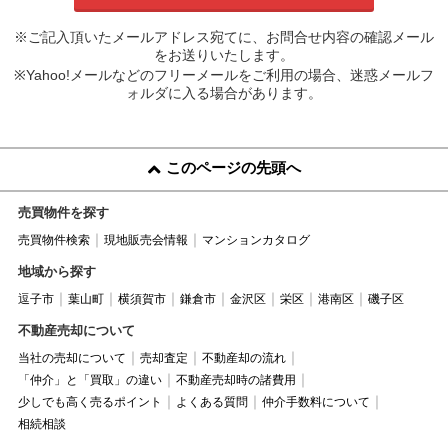
※ご記入頂いたメールアドレス宛てに、お問合せ内容の確認メール
をお送りいたします。
※Yahoo!メールなどのフリーメールをご利用の場合、迷惑メールフ
ォルダに入る場合があります。
このページの先頭へ
売買物件を探す
売買物件検索
現地販売会情報
マンションカタログ
地域から探す
逗子市
葉山町
横須賀市
鎌倉市
金沢区
栄区
港南区
磯子区
不動産売却について
当社の売却について
売却査定
不動産却の流れ
「仲介」と「買取」の違い
不動産売却時の諸費用
少しでも高く売るポイント
よくある質問
仲介手数料について
相続相談