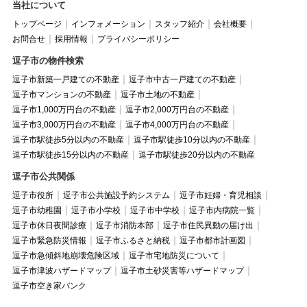
当社について
トップページ
インフォメーション
スタッフ紹介
会社概要
お問合せ
採用情報
プライバシーポリシー
逗子市の物件検索
逗子市新築一戸建ての不動産
逗子市中古一戸建ての不動産
逗子市マンションの不動産
逗子市土地の不動産
逗子市1,000万円台の不動産
逗子市2,000万円台の不動産
逗子市3,000万円台の不動産
逗子市4,000万円台の不動産
逗子市駅徒歩5分以内の不動産
逗子市駅徒歩10分以内の不動産
逗子市駅徒歩15分以内の不動産
逗子市駅徒歩20分以内の不動産
逗子市公共関係
逗子市役所
逗子市公共施設予約システム
逗子市妊婦・育児相談
逗子市幼稚園
逗子市小学校
逗子市中学校
逗子市内病院一覧
逗子市休日夜間診療
逗子市消防本部
逗子市住民異動の届け出
逗子市緊急防災情報
逗子市ふるさと納税
逗子市都市計画図
逗子市急傾斜地崩壊危険区域
逗子市宅地防災について
逗子市津波ハザードマップ
逗子市土砂災害等ハザードマップ
逗子市空き家バンク