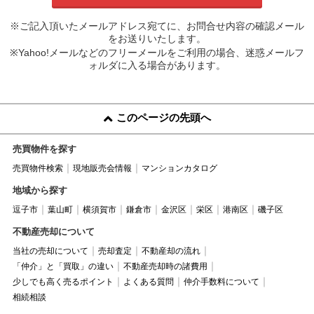
※ご記入頂いたメールアドレス宛てに、お問合せ内容の確認メール
をお送りいたします。
※Yahoo!メールなどのフリーメールをご利用の場合、迷惑メールフ
ォルダに入る場合があります。
このページの先頭へ
売買物件を探す
売買物件検索
現地販売会情報
マンションカタログ
地域から探す
逗子市
葉山町
横須賀市
鎌倉市
金沢区
栄区
港南区
磯子区
不動産売却について
当社の売却について
売却査定
不動産却の流れ
「仲介」と「買取」の違い
不動産売却時の諸費用
少しでも高く売るポイント
よくある質問
仲介手数料について
相続相談