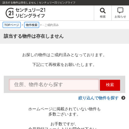
該当する物件は存在しません｜センチュリー21リビングライフ
検索
お知らせ
TOPページ
>
物件検索
>
-
ご成約済み
該当する物件は存在しません
お探しの物件はご成約済みとなっております。
下記にて再検索をお願いたします。
検索
絞り込んで物件を探す
ホームページに掲載されていない物件も
多数ございます。
お手数ですが、
会員登録フォームよりお問合せ下さい。