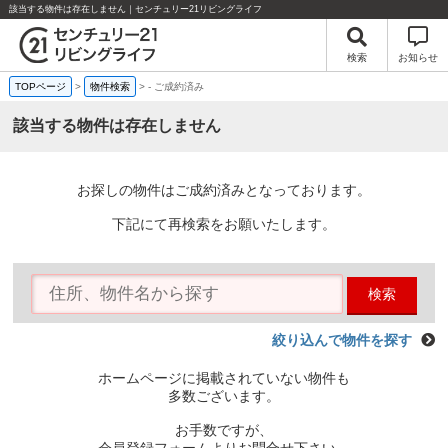
該当する物件は存在しません｜センチュリー21リビングライフ
検索
お知らせ
TOPページ
>
物件検索
>
-
ご成約済み
該当する物件は存在しません
お探しの物件はご成約済みとなっております。
下記にて再検索をお願いたします。
検索
絞り込んで物件を探す
ホームページに掲載されていない物件も
多数ございます。
お手数ですが、
会員登録フォームよりお問合せ下さい。