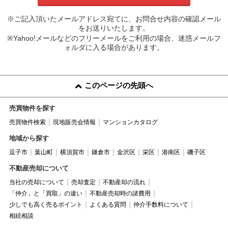
※ご記入頂いたメールアドレス宛てに、お問合せ内容の確認メール
をお送りいたします。
※Yahoo!メールなどのフリーメールをご利用の場合、迷惑メールフ
ォルダに入る場合があります。
このページの先頭へ
売買物件を探す
売買物件検索
現地販売会情報
マンションカタログ
地域から探す
逗子市
葉山町
横須賀市
鎌倉市
金沢区
栄区
港南区
磯子区
不動産売却について
当社の売却について
売却査定
不動産却の流れ
「仲介」と「買取」の違い
不動産売却時の諸費用
少しでも高く売るポイント
よくある質問
仲介手数料について
相続相談