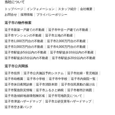
当社について
トップページ
インフォメーション
スタッフ紹介
会社概要
お問合せ
採用情報
プライバシーポリシー
逗子市の物件検索
逗子市新築一戸建ての不動産
逗子市中古一戸建ての不動産
逗子市マンションの不動産
逗子市土地の不動産
逗子市1,000万円台の不動産
逗子市2,000万円台の不動産
逗子市3,000万円台の不動産
逗子市4,000万円台の不動産
逗子市駅徒歩5分以内の不動産
逗子市駅徒歩10分以内の不動産
逗子市駅徒歩15分以内の不動産
逗子市駅徒歩20分以内の不動産
逗子市公共関係
逗子市役所
逗子市公共施設予約システム
逗子市妊婦・育児相談
逗子市幼稚園
逗子市小学校
逗子市中学校
逗子市内病院一覧
逗子市休日夜間診療
逗子市消防本部
逗子市住民異動の届け出
逗子市緊急防災情報
逗子市ふるさと納税
逗子市都市計画図
逗子市急傾斜地崩壊危険区域
逗子市宅地防災について
逗子市津波ハザードマップ
逗子市土砂災害等ハザードマップ
逗子市空き家バンク