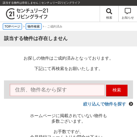
該当する物件は存在しません｜センチュリー21リビングライフ
検索
お知らせ
TOPページ
>
物件検索
>
-
ご成約済み
該当する物件は存在しません
お探しの物件はご成約済みとなっております。
下記にて再検索をお願いたします。
検索
絞り込んで物件を探す
ホームページに掲載されていない物件も
多数ございます。
お手数ですが、
会員登録フォームよりお問合せ下さい。