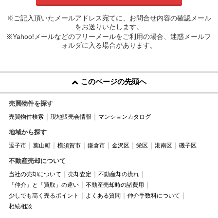
※ご記入頂いたメールアドレス宛てに、お問合せ内容の確認メール
をお送りいたします。
※Yahoo!メールなどのフリーメールをご利用の場合、迷惑メールフ
ォルダに入る場合があります。
このページの先頭へ
売買物件を探す
売買物件検索
現地販売会情報
マンションカタログ
地域から探す
逗子市
葉山町
横須賀市
鎌倉市
金沢区
栄区
港南区
磯子区
不動産売却について
当社の売却について
売却査定
不動産却の流れ
「仲介」と「買取」の違い
不動産売却時の諸費用
少しでも高く売るポイント
よくある質問
仲介手数料について
相続相談