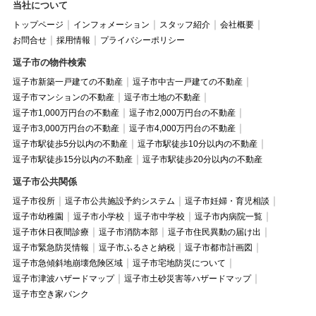
当社について
トップページ
インフォメーション
スタッフ紹介
会社概要
お問合せ
採用情報
プライバシーポリシー
逗子市の物件検索
逗子市新築一戸建ての不動産
逗子市中古一戸建ての不動産
逗子市マンションの不動産
逗子市土地の不動産
逗子市1,000万円台の不動産
逗子市2,000万円台の不動産
逗子市3,000万円台の不動産
逗子市4,000万円台の不動産
逗子市駅徒歩5分以内の不動産
逗子市駅徒歩10分以内の不動産
逗子市駅徒歩15分以内の不動産
逗子市駅徒歩20分以内の不動産
逗子市公共関係
逗子市役所
逗子市公共施設予約システム
逗子市妊婦・育児相談
逗子市幼稚園
逗子市小学校
逗子市中学校
逗子市内病院一覧
逗子市休日夜間診療
逗子市消防本部
逗子市住民異動の届け出
逗子市緊急防災情報
逗子市ふるさと納税
逗子市都市計画図
逗子市急傾斜地崩壊危険区域
逗子市宅地防災について
逗子市津波ハザードマップ
逗子市土砂災害等ハザードマップ
逗子市空き家バンク