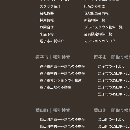
スタッフ紹介
町名から検索
会社概要
現地販売会情報
採用情報
新着物件一覧
お問合せ
プライスダウン物件一覧
来店予約
会員限定物件一覧
逗子市の街紹介
マンションカタログ
逗子市｜種別検索
逗子市｜間取り検
逗子市新築一戸建ての不動産
逗子市の～1LDK
逗子市中古一戸建ての不動産
逗子市の1SLDK～2L
逗子市マンションの不動産
逗子市の2SLDK～3L
逗子市土地の不動産
逗子市の3SLDK～4L
逗子市の4SLDK～5
葉山町｜種別検索
葉山町｜間取り検
葉山町新築一戸建ての不動産
葉山町の～1LDK
葉山町中古一戸建ての不動産
葉山町の1SLDK～2L