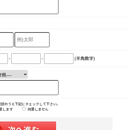
-
-
(半角数字)
確認のうえ下記にチェックして下さい。
意します
同意しません