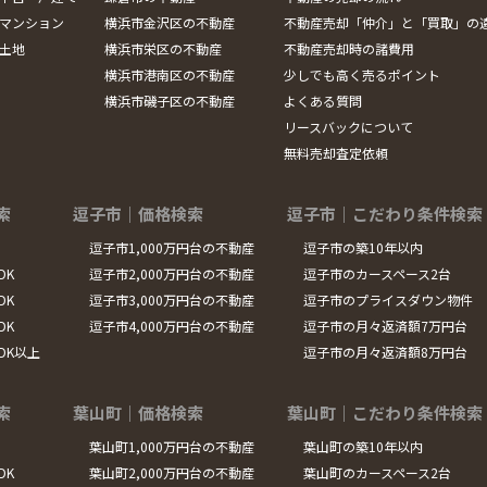
マンション
横浜市金沢区の不動産
不動産売却「仲介」と「買取」の
土地
横浜市栄区の不動産
不動産売却時の諸費用
横浜市港南区の不動産
少しでも高く売るポイント
横浜市磯子区の不動産
よくある質問
リースバックについて
無料売却査定依頼
索
逗子市｜価格検索
逗子市｜こだわり条件検索
逗子市1,000万円台の不動産
逗子市の築10年以内
DK
逗子市2,000万円台の不動産
逗子市のカースペース2台
DK
逗子市3,000万円台の不動産
逗子市のプライスダウン物件
DK
逗子市4,000万円台の不動産
逗子市の月々返済額7万円台
LDK以上
逗子市の月々返済額8万円台
索
葉山町｜価格検索
葉山町｜こだわり条件検索
葉山町1,000万円台の不動産
葉山町の築10年以内
DK
葉山町2,000万円台の不動産
葉山町のカースペース2台