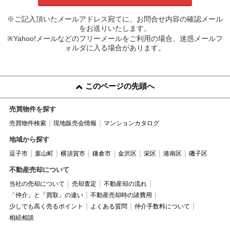
※ご記入頂いたメールアドレス宛てに、お問合せ内容の確認メール
をお送りいたします。
※Yahoo!メールなどのフリーメールをご利用の場合、迷惑メールフ
ォルダに入る場合があります。
このページの先頭へ
売買物件を探す
売買物件検索
現地販売会情報
マンションカタログ
地域から探す
逗子市
葉山町
横須賀市
鎌倉市
金沢区
栄区
港南区
磯子区
不動産売却について
当社の売却について
売却査定
不動産却の流れ
「仲介」と「買取」の違い
不動産売却時の諸費用
少しでも高く売るポイント
よくある質問
仲介手数料について
相続相談