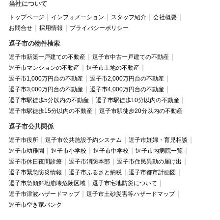
当社について
トップページ
インフォメーション
スタッフ紹介
会社概要
お問合せ
採用情報
プライバシーポリシー
逗子市の物件検索
逗子市新築一戸建ての不動産
逗子市中古一戸建ての不動産
逗子市マンションの不動産
逗子市土地の不動産
逗子市1,000万円台の不動産
逗子市2,000万円台の不動産
逗子市3,000万円台の不動産
逗子市4,000万円台の不動産
逗子市駅徒歩5分以内の不動産
逗子市駅徒歩10分以内の不動産
逗子市駅徒歩15分以内の不動産
逗子市駅徒歩20分以内の不動産
逗子市公共関係
逗子市役所
逗子市公共施設予約システム
逗子市妊婦・育児相談
逗子市幼稚園
逗子市小学校
逗子市中学校
逗子市内病院一覧
逗子市休日夜間診療
逗子市消防本部
逗子市住民異動の届け出
逗子市緊急防災情報
逗子市ふるさと納税
逗子市都市計画図
逗子市急傾斜地崩壊危険区域
逗子市宅地防災について
逗子市津波ハザードマップ
逗子市土砂災害等ハザードマップ
逗子市空き家バンク