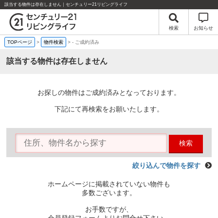
該当する物件は存在しません｜センチュリー21リビングライフ
検索
お知らせ
TOPページ
>
物件検索
>
-
ご成約済み
該当する物件は存在しません
お探しの物件はご成約済みとなっております。
下記にて再検索をお願いたします。
検索
絞り込んで物件を探す
ホームページに掲載されていない物件も
多数ございます。
お手数ですが、
会員登録フォームよりお問合せ下さい。