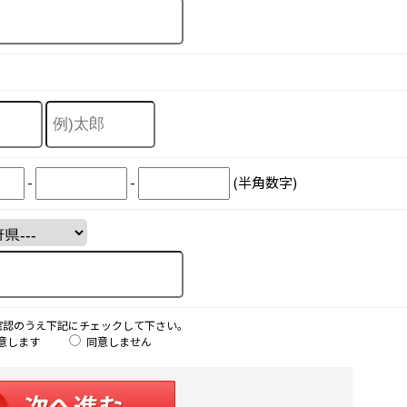
-
-
(半角数字)
確認のうえ下記にチェックして下さい。
意します
同意しません