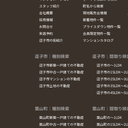
スタッフ紹介
町名から検索
会社概要
現地販売会情報
採用情報
新着物件一覧
お問合せ
プライスダウン物件一覧
来店予約
会員限定物件一覧
逗子市の街紹介
マンションカタログ
逗子市｜種別検索
逗子市｜間取り検
逗子市新築一戸建ての不動産
逗子市の～1LDK
逗子市中古一戸建ての不動産
逗子市の1SLDK～2L
逗子市マンションの不動産
逗子市の2SLDK～3L
逗子市土地の不動産
逗子市の3SLDK～4L
逗子市の4SLDK～5
葉山町｜種別検索
葉山町｜間取り検
葉山町新築一戸建ての不動産
葉山町の～1LDK
葉山町中古一戸建ての不動産
葉山町の1SLDK～2L