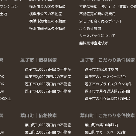
マンション
横浜市金沢区の不動産
不動産売却「仲介」と「買取」の
土地
横浜市栄区の不動産
不動産売却時の諸費用
横浜市港南区の不動産
少しでも高く売るポイント
横浜市磯子区の不動産
よくある質問
リースバックについて
無料売却査定依頼
索
逗子市｜価格検索
逗子市｜こだわり条件検索
逗子市1,000万円台の不動産
逗子市の築10年以内
DK
逗子市2,000万円台の不動産
逗子市のカースペース2台
DK
逗子市3,000万円台の不動産
逗子市のプライスダウン物件
DK
逗子市4,000万円台の不動産
逗子市の月々返済額7万円台
LDK以上
逗子市の月々返済額8万円台
索
葉山町｜価格検索
葉山町｜こだわり条件検索
葉山町1,000万円台の不動産
葉山町の築10年以内
DK
葉山町2,000万円台の不動産
葉山町のカースペース2台