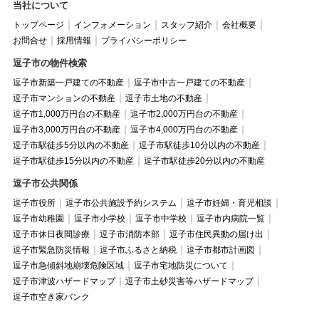
当社について
トップページ
インフォメーション
スタッフ紹介
会社概要
お問合せ
採用情報
プライバシーポリシー
逗子市の物件検索
逗子市新築一戸建ての不動産
逗子市中古一戸建ての不動産
逗子市マンションの不動産
逗子市土地の不動産
逗子市1,000万円台の不動産
逗子市2,000万円台の不動産
逗子市3,000万円台の不動産
逗子市4,000万円台の不動産
逗子市駅徒歩5分以内の不動産
逗子市駅徒歩10分以内の不動産
逗子市駅徒歩15分以内の不動産
逗子市駅徒歩20分以内の不動産
逗子市公共関係
逗子市役所
逗子市公共施設予約システム
逗子市妊婦・育児相談
逗子市幼稚園
逗子市小学校
逗子市中学校
逗子市内病院一覧
逗子市休日夜間診療
逗子市消防本部
逗子市住民異動の届け出
逗子市緊急防災情報
逗子市ふるさと納税
逗子市都市計画図
逗子市急傾斜地崩壊危険区域
逗子市宅地防災について
逗子市津波ハザードマップ
逗子市土砂災害等ハザードマップ
逗子市空き家バンク