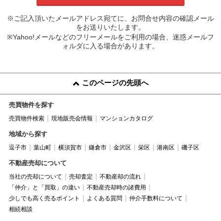
※ご記入頂いたメールアドレス宛てに、お問合せ内容の確認メール
をお送りいたします。
※Yahoo!メールなどのフリーメールをご利用の場合、迷惑メールフ
ォルダに入る場合があります。
このページの先頭へ
売買物件を探す
売買物件検索
現地販売会情報
マンションカタログ
地域から探す
逗子市
葉山町
横須賀市
鎌倉市
金沢区
栄区
港南区
磯子区
不動産売却について
当社の売却について
売却査定
不動産却の流れ
「仲介」と「買取」の違い
不動産売却時の諸費用
少しでも高く売るポイント
よくある質問
仲介手数料について
相続相談