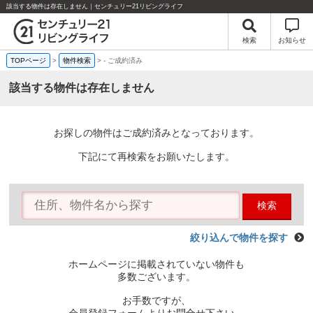
該当する物件は存在しません｜センチュリー21リビングライフ
検索
お知らせ
TOPページ
>
物件検索
>
-
ご成約済み
該当する物件は存在しません
お探しの物件はご成約済みとなっております。
下記にて再検索をお願いたします。
検索
絞り込んで物件を探す
ホームページに掲載されていない物件も
多数ございます。
お手数ですが、
会員登録フォームよりお問合せ下さい。